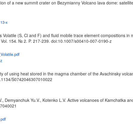
n of a new summit crater on Bezymianny Volcano lava dome: satellite an
113-x
latile (S, Cl and F) and fluid mobile trace element compositions in mel
 Vol. 154. № 2. P. 217-239.
doi:10.1007/s00410-007-0190-z
Volatile.pdf
-z
ility of using heat stored in the magma chamber of the Avachinsky volc
0.1134/S0742046307010022
.V., Demyanchuk Yu.V., Kotenko L.V. Active volcanoes of Kamchatka and 
307040021
.pdf