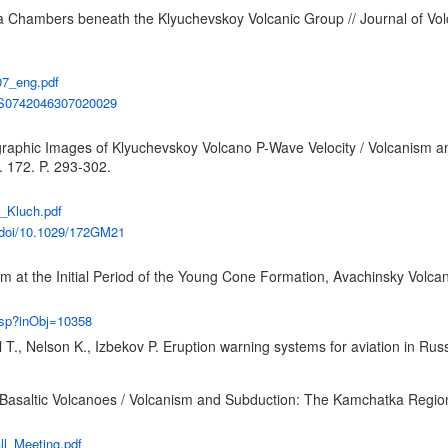
a Chambers beneath the Klyuchevskoy Volcanic Group // Journal of Volc
07_eng.pdf
34/S0742046307020029
graphic Images of Klyuchevskoy Volcano P-Wave Velocity / Volcanism
. 172. P. 293-302.
l_Kluch.pdf
m/doi/10.1029/172GM21
 at the Initial Period of the Young Cone Formation, Avachinsky Volca
.asp?inObj=10358
l T., Nelson K., Izbekov P. Eruption warning systems for aviation in Rus
 Basaltic Volcanoes / Volcanism and Subduction: The Kamchatka Region
ll_Meeting.pdf