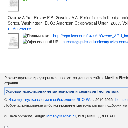
Ozerov A.Yu., Firstov P.P., Gavrilov V.A. Periodicities in the d
Series. Washington, D. C.: American Geophysical Union. 2007. Vol
Аннотация
http://repo.kscnet.ru/3499/1/Ozerov_AGU_b
https://agupubs.onlinelibrary.wiley.co
Рекомендуемые браузеры для просмотра данного сайта:
Mozilla Firef
страниц.
Условия использования материалов и сервисов Геопортала
©
Институт вулканологии и сейсмологии ДВО РАН
, 2010-2026.
Пользо
Любое использование либо копирование материалов или подборки м
© Development&Design:
roman@kscnet.ru
, ИВЦ ИВиС ДВО РАН