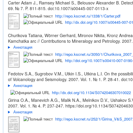
Carter Adam J., Ramsey Michael S., Belousov Alexander B. Detectio
69. № 7. P. 811-815.
doi:10.1007/s00445-007-0113-x
http://repo.kscnet.ru/1338/1/Carter.pdf
http://dx.doi.org/10.1007/s00445-007-0
Churikova Tatiana, Wörner Gerhard, Mironov Nikita, Kronz Andreas Vo
Kamchatka arc // Contributions to Mineralogy and Petrology. 2007.
Аннотация
http://repo.kscnet.ru/3050/1/Churikova_2007_
http://doi.org/10.1007/s00410-007-0190
Fedotov S.A., Sugrobov V.M., Utkin I.S., Utkina L.I. On the possib
of Volcanology and Seismology. 2007. Vol. 1. № 1. P. 28-41.
doi:1
Аннотация
http://dx.doi.org/10.1134/S0742046307010022
Girina O.A., Manevich A.G., Malik N.A., Melnikov D.V., Ushakov S
2007. Vol. 1. № 4. P. 237-247.
https://doi.org/10.1134/S0742046
Аннотация
http://repo.kscnet.ru/252/1/Girina_V&S_2007