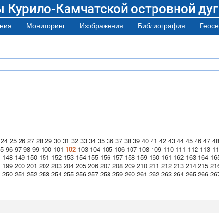
ы Курило-Камчатской островной дуг
ния
Мониторинг
Изображения
Библиография
Геосе
24
25
26
27
28
29
30
31
32
33
34
35
36
37
38
39
40
41
42
43
44
45
46
47
48
95
96
97
98
99
100
101
102
103
104
105
106
107
108
109
110
111
112
113
11
7
148
149
150
151
152
153
154
155
156
157
158
159
160
161
162
163
164
16
8
199
200
201
202
203
204
205
206
207
208
209
210
211
212
213
214
215
21
9
250
251
252
253
254
255
256
257
258
259
260
261
262
263
264
265
266
26