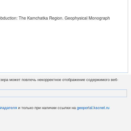
nd Subduction: The Kamchatka Region. Geophysical Monograph
узера может повлечь некорректное отображение содержимого веб-
бладателя
и только при наличии ссылки на
geoportal.kscnet.ru