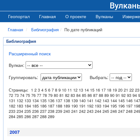
Вулкан
Геопортал
Главная
О проекте
Вулканы
Изверже
Главная
Библиография
По дате публикаций
Библиография
Расширенный поиск
Вулкан:
Группировать:
Выбрать:
Страницы:
1
2
3
4
5
6
7
8
9
10
11
12
13
14
15
16
17
18
19
20
21
22
23
72
73
74
75
76
77
78
79
80
81
82
83
84
85
86
87
88
89
90
91
92
93
94
131
132
133
134
135
136
137
138
139
140
141
142
143
144
145
146
14
182
183
184
185
186
187
188
189
190
191
192
193
194
195
196
197
19
233
234
235
236
237
238
239
240
241
242
243
244
245
246
247
248
24
284
285
286
287
288
289
2007