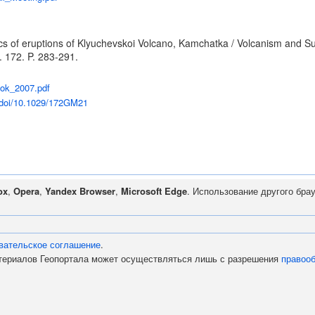
ynamics of eruptions of Klyuchevskoi Volcano, Kamchatka / Volcanism a
. 172. P. 283-291.
ook_2007.pdf
m/doi/10.1029/172GM21
ox
,
Opera
,
Yandex Browser
,
Microsoft Edge
. Использование другого бра
вательское соглашение
.
атериалов Геопортала может осуществляться лишь с разрешения
правоо