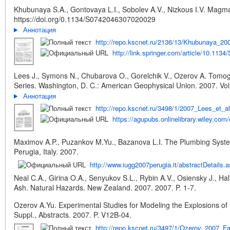
Khubunaya S.A., Gontovaya L.I., Sobolev A.V., Nizkous I.V. Magm
https://doi.org/0.1134/S0742046307020029
Аннотация
http://repo.kscnet.ru/2136/13/Khubunaya_20
http://link.springer.com/article/10.11
Lees J., Symons N., Chubarova O., Gorelchik V., Ozerov A. Tomo
Series. Washington, D. C.: American Geophysical Union. 2007. Vol
Аннотация
http://repo.kscnet.ru/3498/1/2007_Lees_et_a
https://agupubs.onlinelibrary.wiley.co
Maximov A.P., Puzankov M.Yu., Bazanova L.I. The Plumbing System
Perugia, Italy. 2007.
http://www.iugg2007perugia.it/abstractDetails
Neal C.A., Girina O.A., Senyukov S.L., Rybin A.V., Osiensky J., Hal
Ash. Natural Hazards. New Zealand. 2007. 2007. P. 1-7.
Ozerov A.Yu. Experimental Studies for Modeling the Explosions of
Suppl., Abstracts. 2007. P. V12B-04.
http://repo.kscnet.ru/3497/1/Ozerov_2007_Fa