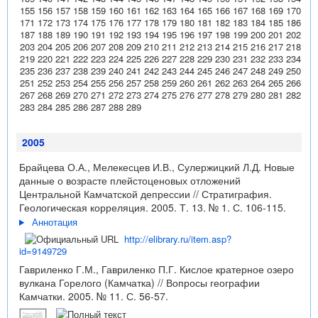
155
156
157
158
159
160
161
162
163
164
165
166
167
168
169
170
171
172
173
174
175
176
177
178
179
180
181
182
183
184
185
186
187
188
189
190
191
192
193
194
195
196
197
198
199
200
201
202
203
204
205
206
207
208
209
210
211
212
213
214
215
216
217
218
219
220
221
222
223
224
225
226
227
228
229
230
231
232
233
234
235
236
237
238
239
240
241
242
243
244
245
246
247
248
249
250
251
252
253
254
255
256
257
258
259
260
261
262
263
264
265
266
267
268
269
270
271
272
273
274
275
276
277
278
279
280
281
282
283
284
285
286
287
288
289
2005
Брайцева О.А., Мелекесцев И.В., Сулержицкий Л.Д. Новые
данные о возрасте плейстоценовых отложений
Центральной Камчатской депрессии // Стратиграфия.
Геологическая корреляция. 2005. Т. 13. № 1. С. 106-115.
Аннотация
http://elibrary.ru/item.asp?
id=9149729
Гавриленко Г.М., Гавриленко П.Г. Кислое кратерное озеро
вулкана Горелого (Камчатка) // Вопросы географии
Камчатки. 2005. № 11. С. 56-57.