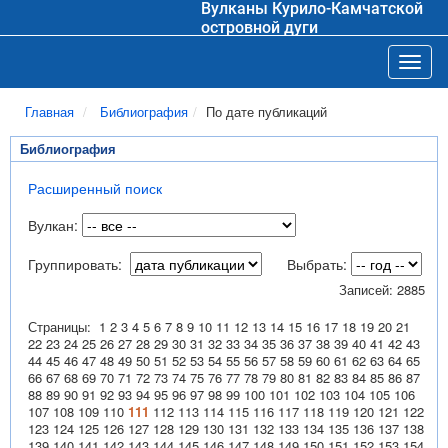
Вулканы Курило-Камчатской
островной дуги
Toggl
Главная
Библиография
По дате публикаций
Библиография
Расширенный поиск
Вулкан:
Группировать:
Выбрать:
Записей: 2885
Страницы:
1
2
3
4
5
6
7
8
9
10
11
12
13
14
15
16
17
18
19
20
21
22
23
24
25
26
27
28
29
30
31
32
33
34
35
36
37
38
39
40
41
42
43
44
45
46
47
48
49
50
51
52
53
54
55
56
57
58
59
60
61
62
63
64
65
66
67
68
69
70
71
72
73
74
75
76
77
78
79
80
81
82
83
84
85
86
87
88
89
90
91
92
93
94
95
96
97
98
99
100
101
102
103
104
105
106
107
108
109
110
111
112
113
114
115
116
117
118
119
120
121
122
123
124
125
126
127
128
129
130
131
132
133
134
135
136
137
138
139
140
141
142
143
144
145
146
147
148
149
150
151
152
153
154