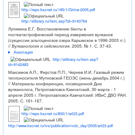
http://repo.kscnet.ru/185/1/Girina-2005.pdf
http://elibrary.ru/item.asp?id=9143764
Лупикина Е.Г. Восстановление биоты в
посткатастрофический период извержения вулканов
(сукцессии альгоценозов озера Карымское в 1996-2003 гг.)
// Вулканология и сейсмология. 2005. № 1. С. 37-43.
Аннотация
http://elibrary.ru/item.asp?
id=9142483
Максимов А.П., Фирстов П.П., Чернев И.И. Газовый режим
теплоносителя Мутновской ГЕОЭС (июнь-декабрь 2004 г.)
// Материалы конференции, посвященной Дню
вулканолога, Петропавловск-Камчатский, 30 марта - 1
апреля 2005 г. Петропавловск-Камчатский: ИВиС ДВО РАН.
2005. С. 161-167.
http://repo.kscnet.ru/800/1/art23.pdf
http://www.kscnet.ru/ivs/publication/volc_day/2005/art23.pdf