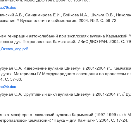
/ab79r.doc
шинский А.В., Сандимирова Е.И., Бойкова И.А., Шульга О.В., Никол
ования // Вулканология и сейсмология. 2004. № 2. С. 56-72.
анизм генерации автоколебаний при эксплозиях вулкана Карымский
ровных дуг. Петропавловск-Камчатский: ИВиС ДВО РАН. 2004. С. 79
s_Ozerov_eng.pdf
Хубуная С.А. Извержение вулкана Шивелуч в 2001-2004 гг., Камчатк
 дугах. Материалы IV Международного совещания по процессам в з
. С. 57-60.
/ab24r.doc
убуная С.А. Эруптивный цикл вулкана Шивелуч в 2001-2004 гг. // Ву
я в атмосфере от эксплозий вулкана Карымский (1997-1999 гг.) /
етропавловск-Камчатский: "Наука – для Камчатки". 2004. С. 17-24.