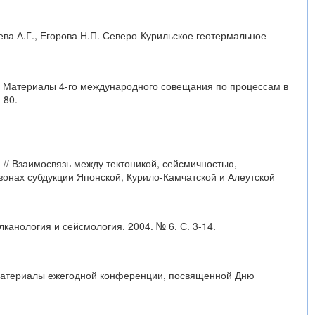
аева А.Г., Егорова Н.П. Северо-Курильское геотермальное
 // Материалы 4-го международного совещания по процессам в
-80.
а // Взаимосвязь между тектоникой, сейсмичностью,
онах субдукции Японской, Курило-Камчатской и Алеутской
лканология и сейсмология. 2004. № 6. С. 3-14.
/ Материалы ежегодной конференции, посвященной Дню