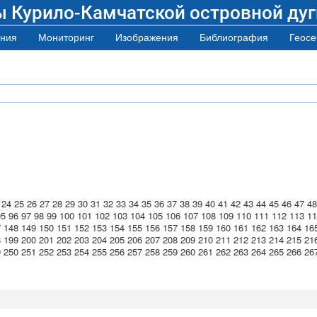
ы Курило-Камчатской островной дуг
ния
Мониторинг
Изображения
Библиография
Геосе
24
25
26
27
28
29
30
31
32
33
34
35
36
37
38
39
40
41
42
43
44
45
46
47
48
95
96
97
98
99
100
101
102
103
104
105
106
107
108
109
110
111
112
113
11
7
148
149
150
151
152
153
154
155
156
157
158
159
160
161
162
163
164
16
8
199
200
201
202
203
204
205
206
207
208
209
210
211
212
213
214
215
21
9
250
251
252
253
254
255
256
257
258
259
260
261
262
263
264
265
266
26