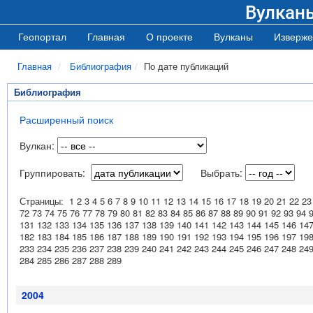
Вулкан
Геопортал
Главная
О проекте
Вулканы
Изверже
Главная
Библиография
По дате публикаций
Библиография
Расширенный поиск
Вулкан:
Группировать:
Выбрать:
Страницы:
1
2
3
4
5
6
7
8
9
10
11
12
13
14
15
16
17
18
19
20
21
22
23
72
73
74
75
76
77
78
79
80
81
82
83
84
85
86
87
88
89
90
91
92
93
94
131
132
133
134
135
136
137
138
139
140
141
142
143
144
145
146
14
182
183
184
185
186
187
188
189
190
191
192
193
194
195
196
197
19
233
234
235
236
237
238
239
240
241
242
243
244
245
246
247
248
24
284
285
286
287
288
289
2004