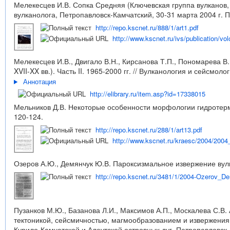
Мелекесцев И.В. Сопка Средняя (Ключевская группа вулканов,
вулканолога, Петропавловск-Камчатский, 30-31 марта 2004 г. П
http://repo.kscnet.ru/888/1/art1.pdf
http://www.kscnet.ru/ivs/publication/vo
Мелекесцев И.В., Двигало В.Н., Кирсанова Т.П., Пономарева В
XVII-XX вв.). Часть II. 1965-2000 гг. // Вулканология и сейсмолог
Аннотация
http://elibrary.ru/item.asp?id=17338015
Мельников Д.В. Некоторые особенности морфологии гидротерма
120-124.
http://repo.kscnet.ru/288/1/art13.pdf
http://www.kscnet.ru/kraesc/2004/2004_
Озеров А.Ю., Демянчук Ю.В. Пароксизмальное извержение вулка
http://repo.kscnet.ru/3481/1/2004-Ozerov_D
Пузанков М.Ю., Базанова Л.И., Максимов А.П., Москалева С.В
тектоникой, сейсмичностью, магмообразованием и извержения
Курило-Камчатской и Алеутской островных дуг. Петропавловск