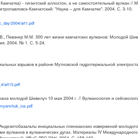
 Камчатка) - гигантский аллохтон, а не самостоятельный вулкан 
етропавловск-Камчатский: "Наука – для Камчатки". 2004. С. 3-10.
lc_day/2004/art1.pdf
.В., Певзнер М.М. 300 лет жизни камчатских вулканов: Молодой Ши
ия. 2004. № 1. С. 5-24.
льных взрывов в районе Мутновской гидротермальной электростанц
4/art13.pdf
на молодой Шивелуч 10 мая 2004 г. // Вулканология и сейсмология
emyanchuk_rus.pdf
. Андезитобазальты инициальных плинианских извержений молодого 
ми вулканов в вулканических дугах. Материалы IV Международного
-Камчатский: ИВиС ДВО РАН. 2004. С. 158-160.