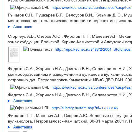
http://www.kscnet.ru/ivs/conferences/kasp/tez
Рычагов С.Н., Пушкарев В.Г., Белоусов В.И., Кузьмин Д.Ю., Му
месторождение: геологическое строение и перспективы использ
Аннотация
Сторчеус А.В., Озеров А.Ю., Фирстов П.П., Маневич А.Г. Мех
зонах субдукции Японской, Курило-Камчатской и Алеутской ост
http://repo.kscnet.ru/3483/2/2004_Storcheu
Федотов С.А., Жаринов Н.А., Двигало В.Н., Селиверстов Н.И., 
магмообразованием и извержениями вулканов в вулканических
островных дуг. Петропавловск-Камчатский: ИВиС ДВО РАН. 2004
http://www.kscnet.ru/ivs/conferences/kasp/tez
Федотов С.А., Жаринов Н.А., Двигало В.Н., Селиверстов Н.И., Х
Аннотация
http://elibrary.ru/item.asp?id=17338146
Фирстов П.П., Маневич А.Г., Озеров А.Ю. Волновые возмущени
вулканолога, Петропавловск-Камчатский, 30-31 марта 2004 г. П
Аннотация