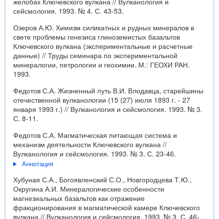
желобах Ключевского вулкана // Вулканология и
сейсмология. 1993. № 4. С. 43-53.
Озеров А.Ю. Химизм силикатных и рудных минералов в
свете проблемы генезиса глиноземистых базальтов
Ключевского вулкана (экспериментальные и расчетные
данные) // Труды семинара по экспериментальной
минералогии, петрологии и геохимии. М.: ГЕОХИ РАН.
1993.
Федотов С.А. Жизненный путь В.И. Влодавца, старейшины
отечественной вулканологии (15 (27) июля 1893 г. - 27
января 1993 г.) // Вулканология и сейсмология. 1993. № 3.
С. 8-11.
Федотов С.А. Магматическая питающая система и
механизм деятельности Ключевского вулкана //
Вулканология и сейсмология. 1993. № 3. С. 23-46.
Аннотация
Хубуная С.А., Богоявленский С.О., Новгородцева Т.Ю.,
Округина А.И. Минералогические особенности
магнезиальных базальтов как отражение
фракционирования в магматической камере Ключевского
вулкана // Вулканология и сейсмология. 1993. № 3. С. 46-