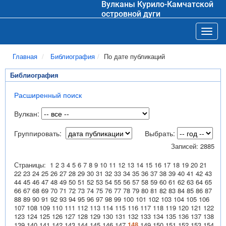
Вулканы Курило-Камчатской
островной дуги
Toggl
Главная
Библиография
По дате публикаций
Библиография
Расширенный поиск
Вулкан:
Группировать:
Выбрать:
Записей: 2885
Страницы:
1
2
3
4
5
6
7
8
9
10
11
12
13
14
15
16
17
18
19
20
21
22
23
24
25
26
27
28
29
30
31
32
33
34
35
36
37
38
39
40
41
42
43
44
45
46
47
48
49
50
51
52
53
54
55
56
57
58
59
60
61
62
63
64
65
66
67
68
69
70
71
72
73
74
75
76
77
78
79
80
81
82
83
84
85
86
87
88
89
90
91
92
93
94
95
96
97
98
99
100
101
102
103
104
105
106
107
108
109
110
111
112
113
114
115
116
117
118
119
120
121
122
123
124
125
126
127
128
129
130
131
132
133
134
135
136
137
138
139
140
141
142
143
144
145
146
147
148
149
150
151
152
153
154