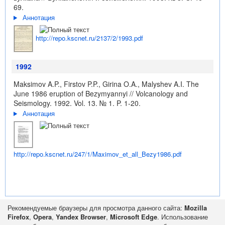
69.
Аннотация
http://repo.kscnet.ru/2137/2/1993.pdf
1992
Maksimov A.P., Firstov P.P., Girina O.A., Malyshev A.I. The
June 1986 eruption of Bezymyannyi // Volcanology and
Seismology. 1992. Vol. 13. № 1. P. 1-20.
Аннотация
http://repo.kscnet.ru/247/1/Maximov_et_all_Bezy1986.pdf
Рекомендуемые браузеры для просмотра данного сайта:
Mozilla
Firefox
,
Opera
,
Yandex Browser
,
Microsoft Edge
. Использование