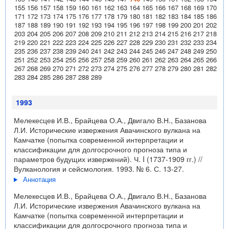
155
156
157
158
159
160
161
162
163
164
165
166
167
168
169
170
171
172
173
174
175
176
177
178
179
180
181
182
183
184
185
186
187
188
189
190
191
192
193
194
195
196
197
198
199
200
201
202
203
204
205
206
207
208
209
210
211
212
213
214
215
216
217
218
219
220
221
222
223
224
225
226
227
228
229
230
231
232
233
234
235
236
237
238
239
240
241
242
243
244
245
246
247
248
249
250
251
252
253
254
255
256
257
258
259
260
261
262
263
264
265
266
267
268
269
270
271
272
273
274
275
276
277
278
279
280
281
282
283
284
285
286
287
288
289
1993
Мелекесцев И.В., Брайцева О.А., Двигало В.Н., Базанова
Л.И. Исторические извержения Авачинского вулкана на
Камчатке (попытка современной интерпретации и
классификации для долгосрочного прогноза типа и
параметров будущих извержений). Ч. I (1737-1909 гг.) //
Вулканология и сейсмология. 1993. № 6. С. 13-27.
Аннотация
Мелекесцев И.В., Брайцева О.А., Двигало В.Н., Базанова
Л.И. Исторические извержения Авачинского вулкана на
Камчатке (попытка современной интерпретации и
классификации для долгосрочного прогноза типа и