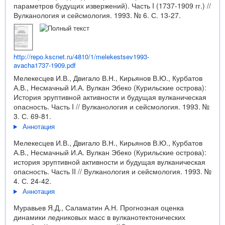
параметров будущих извержений). Часть I (1737-1909 гг.) //
Вулканология и сейсмология. 1993. № 6. С. 13-27.
http://repo.kscnet.ru/4810/1/melekestsev1993-
avacha1737-1909.pdf
Мелекесцев И.В., Двигало В.Н., Кирьянов В.Ю., Курбатов
А.В., Несмачный И.А. Вулкан Эбеко (Курильские острова):
История эруптивной активности и будущая вулканическая
опасность. Часть I // Вулканология и сейсмология. 1993. №
3. С. 69-81.
Аннотация
Мелекесцев И.В., Двигало В.Н., Кирьянов В.Ю., Курбатов
А.В., Несмачный И.А. Вулкан Эбеко (Курильские острова):
история эруптивной активности и будущая вулканическая
опасность. Часть II // Вулканология и сейсмология. 1993. №
4. С. 24-42.
Аннотация
Муравьев Я.Д., Саламатин А.Н. Прогнозная оценка
динамики ледниковых масс в вулканотектонических