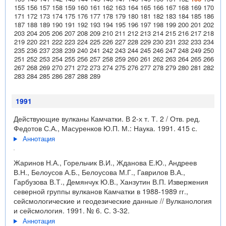
155
156
157
158
159
160
161
162
163
164
165
166
167
168
169
170
171
172
173
174
175
176
177
178
179
180
181
182
183
184
185
186
187
188
189
190
191
192
193
194
195
196
197
198
199
200
201
202
203
204
205
206
207
208
209
210
211
212
213
214
215
216
217
218
219
220
221
222
223
224
225
226
227
228
229
230
231
232
233
234
235
236
237
238
239
240
241
242
243
244
245
246
247
248
249
250
251
252
253
254
255
256
257
258
259
260
261
262
263
264
265
266
267
268
269
270
271
272
273
274
275
276
277
278
279
280
281
282
283
284
285
286
287
288
289
1991
Действующие вулканы Камчатки. В 2-х т. Т. 2 / Отв. ред.
Федотов С.А., Масуренков Ю.П. М.: Наука. 1991. 415 с.
Аннотация
Жаринов Н.А., Горельчик В.И., Жданова Е.Ю., Андреев
В.Н., Белоусов А.Б., Белоусова М.Г., Гаврилов В.А.,
Гарбузова В.Т., Демянчук Ю.В., Ханзутин В.П. Извержения
северной группы вулканов Камчатки в 1988-1989 гг.,
сейсмологические и геодезические данные // Вулканология
и сейсмология. 1991. № 6. С. 3-32.
Аннотация