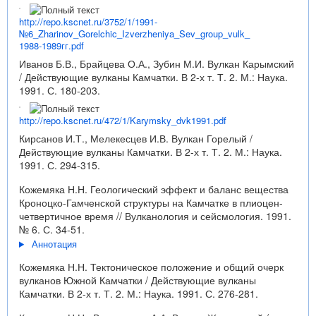
http://repo.kscnet.ru/3752/1/1991-
№6_Zharinov_Gorelchic_Izverzheniya_Sev_group_vulk_
1988-1989гг.pdf
Иванов Б.В., Брайцева О.А., Зубин М.И. Вулкан Карымский
/ Действующие вулканы Камчатки. В 2-х т. Т. 2. М.: Наука.
1991. С. 180-203.
http://repo.kscnet.ru/472/1/Karymsky_dvk1991.pdf
Кирсанов И.Т., Мелекесцев И.В. Вулкан Горелый /
Действующие вулканы Камчатки. В 2-х т. Т. 2. М.: Наука.
1991. С. 294-315.
Кожемяка Н.Н. Геологический эффект и баланс вещества
Кроноцко-Гамченской структуры на Камчатке в плиоцен-
четвертичное время // Вулканология и сейсмология. 1991.
№ 6. С. 34-51.
Аннотация
Кожемяка Н.Н. Тектоническое положение и общий очерк
вулканов Южной Камчатки / Действующие вулканы
Камчатки. В 2-х т. Т. 2. М.: Наука. 1991. С. 276-281.