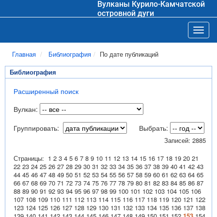
Вулканы Курило-Камчатской
островной дуги
Toggl
Главная
Библиография
По дате публикаций
Библиография
Расширенный поиск
Вулкан:
Группировать:
Выбрать:
Записей: 2885
Страницы:
1
2
3
4
5
6
7
8
9
10
11
12
13
14
15
16
17
18
19
20
21
22
23
24
25
26
27
28
29
30
31
32
33
34
35
36
37
38
39
40
41
42
43
44
45
46
47
48
49
50
51
52
53
54
55
56
57
58
59
60
61
62
63
64
65
66
67
68
69
70
71
72
73
74
75
76
77
78
79
80
81
82
83
84
85
86
87
88
89
90
91
92
93
94
95
96
97
98
99
100
101
102
103
104
105
106
107
108
109
110
111
112
113
114
115
116
117
118
119
120
121
122
123
124
125
126
127
128
129
130
131
132
133
134
135
136
137
138
139
140
141
142
143
144
145
146
147
148
149
150
151
152
153
154