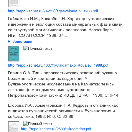
http://repo.kscnet.ru/742/1/Vageevskaya_2_1988.pdf
Гайдамако И.М., Ковалёв Г.Н. Характер вулканических
извержений и эволюция состава минеральных фаз в связи
со структурой магматических расплавов. Новосибирск:
ИГиГ СО АН СССР. 1988. 37 с.
Аннотация
http://repo.kscnet.ru/4037/1/Gaidamako_Kovalev_1988.pdf
Гирина О.А. Типы пирокластических отложений вулкана
Безымянный и критерии их выделения //
Вулканологические исследования на Камчатке: тезисы
докл. конф. молодых ученых-вулканологов.
Петропавловск-Камчатский: ИВ ДВНЦ РАН. 1988. С. 9-14.
Егорова И.А., Хоментовский П.А. Кедровый стланник как
индикатор вулканической активности // Вулканология и
сейсмология. 1988. № 6. С. 82-88.
http://repo.kscnet.ru/2590/1/kedrstlan.pdf