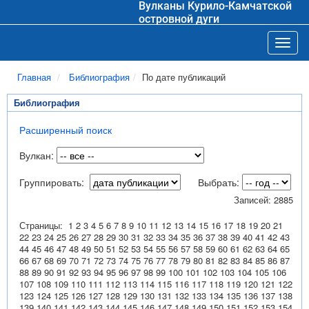
Вулканы Курило-Камчатской
островной дуги
Toggl
Главная
Библиография
По дате публикаций
Библиография
Расширенный поиск
Вулкан:
Группировать:
Выбрать:
Записей: 2885
Страницы:
1
2
3
4
5
6
7
8
9
10
11
12
13
14
15
16
17
18
19
20
21
22
23
24
25
26
27
28
29
30
31
32
33
34
35
36
37
38
39
40
41
42
43
44
45
46
47
48
49
50
51
52
53
54
55
56
57
58
59
60
61
62
63
64
65
66
67
68
69
70
71
72
73
74
75
76
77
78
79
80
81
82
83
84
85
86
87
88
89
90
91
92
93
94
95
96
97
98
99
100
101
102
103
104
105
106
107
108
109
110
111
112
113
114
115
116
117
118
119
120
121
122
123
124
125
126
127
128
129
130
131
132
133
134
135
136
137
138
139
140
141
142
143
144
145
146
147
148
149
150
151
152
153
154