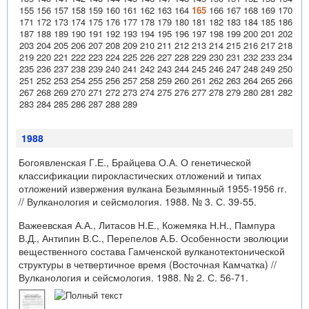
155
156
157
158
159
160
161
162
163
164
165
166
167
168
169
170
171
172
173
174
175
176
177
178
179
180
181
182
183
184
185
186
187
188
189
190
191
192
193
194
195
196
197
198
199
200
201
202
203
204
205
206
207
208
209
210
211
212
213
214
215
216
217
218
219
220
221
222
223
224
225
226
227
228
229
230
231
232
233
234
235
236
237
238
239
240
241
242
243
244
245
246
247
248
249
250
251
252
253
254
255
256
257
258
259
260
261
262
263
264
265
266
267
268
269
270
271
272
273
274
275
276
277
278
279
280
281
282
283
284
285
286
287
288
289
1988
Богоявленская Г.Е., Брайцева О.А. О генетической
классификации пирокластических отложений и типах
отложений извержения вулкана Безымянный 1955-1956 гг.
// Вулканология и сейсмология. 1988. № 3. С. 39-55.
Важеевская А.А., Литасов Н.Е., Кожемяка Н.Н., Пампура
В.Д., Антипин В.С., Перепелов А.Б. Особенности эволюции
вещественного состава Гамченской вулканотектонической
структуры в четвертичное время (Восточная Камчатка) //
Вулканология и сейсмология. 1988. № 2. С. 56-71.