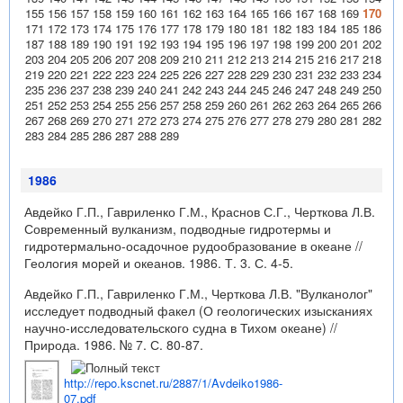
155
156
157
158
159
160
161
162
163
164
165
166
167
168
169
170
171
172
173
174
175
176
177
178
179
180
181
182
183
184
185
186
187
188
189
190
191
192
193
194
195
196
197
198
199
200
201
202
203
204
205
206
207
208
209
210
211
212
213
214
215
216
217
218
219
220
221
222
223
224
225
226
227
228
229
230
231
232
233
234
235
236
237
238
239
240
241
242
243
244
245
246
247
248
249
250
251
252
253
254
255
256
257
258
259
260
261
262
263
264
265
266
267
268
269
270
271
272
273
274
275
276
277
278
279
280
281
282
283
284
285
286
287
288
289
1986
Авдейко Г.П., Гавриленко Г.М., Краснов С.Г., Черткова Л.В.
Современный вулканизм, подводные гидротермы и
гидротермально-осадочное рудообразование в океане //
Геология морей и океанов. 1986. Т. 3. С. 4-5.
Авдейко Г.П., Гавриленко Г.М., Черткова Л.В. "Вулканолог"
исследует подводный факел (О геологических изысканиях
научно-исследовательского судна в Тихом океане) //
Природа. 1986. № 7. С. 80-87.
http://repo.kscnet.ru/2887/1/Avdeiko1986-
07.pdf