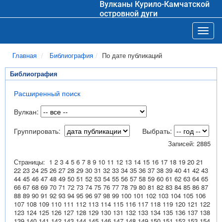
Вулканы Курило-Камчатской
островной дуги
Toggl
Главная
Библиография
По дате публикаций
Библиография
Расширенный поиск
Вулкан:
Группировать:
Выбрать:
Записей: 2885
Страницы:
1
2
3
4
5
6
7
8
9
10
11
12
13
14
15
16
17
18
19
20
21
22
23
24
25
26
27
28
29
30
31
32
33
34
35
36
37
38
39
40
41
42
43
44
45
46
47
48
49
50
51
52
53
54
55
56
57
58
59
60
61
62
63
64
65
66
67
68
69
70
71
72
73
74
75
76
77
78
79
80
81
82
83
84
85
86
87
88
89
90
91
92
93
94
95
96
97
98
99
100
101
102
103
104
105
106
107
108
109
110
111
112
113
114
115
116
117
118
119
120
121
122
123
124
125
126
127
128
129
130
131
132
133
134
135
136
137
138
139
140
141
142
143
144
145
146
147
148
149
150
151
152
153
154