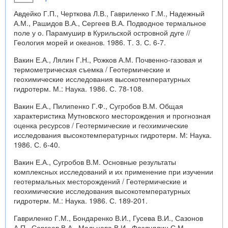
Авдейко Г.П., Черткова Л.В., Гавриленко Г.М., Надежный
А.М., Рашидов В.А., Сергеев В.А. Подводное термальное
поле у о. Парамушир в Курильской островной дуге //
Геология морей и океанов. 1986. Т. 3. С. 6-7.
Вакин Е.А., Лялин Г.Н., Рожков А.М. Почвенно-газовая и
термометрическая съемка / Геотермические и
геохимические исследования высокотемпературных
гидротерм. М.: Наука. 1986. С. 78-108.
Вакин Е.А., Пилипенко Г.Ф., Сугробов В.М. Общая
характеристика Мутновского месторождения и прогнозная
оценка ресурсов / Геотермические и геохимические
исследования высокотемпературных гидротерм. М: Наука.
1986. С. 6-40.
Вакин Е.А., Сугробов В.М. Основные результаты
комплексных исследований и их применение при изучении
геотермальных месторождений / Геотермические и
геохимические исследования высокотемпературных
гидротерм. М.: Наука. 1986. С. 189-201.
Гавриленко Г.М., Бондаренко В.И., Гусева В.И., Сазонов
А.П., Сергеев В.А., Мальцева В.И., Фазлуллин С.М.