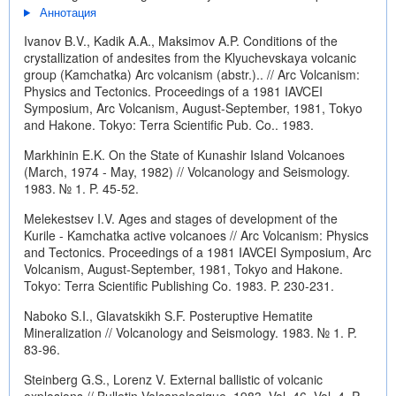
Аннотация
Ivanov B.V., Kadik A.A., Maksimov A.P. Conditions of the
crystallization of andesites from the Klyuchevskaya volcanic
group (Kamchatka) Arc volcanism (abstr.).. // Arc Volcanism:
Physics and Tectonics. Proceedings of a 1981 IAVCEI
Symposium, Arc Volcanism, August-September, 1981, Tokyo
and Hakone. Tokyo: Terra Scientific Pub. Co.. 1983.
Markhinin E.K. On the State of Kunashir Island Volcanoes
(March, 1974 - May, 1982) // Volcanology and Seismology.
1983. № 1. P. 45-52.
Melekestsev I.V. Ages and stages of development of the
Kurile - Kamchatka active volcanoes // Arc Volcanism: Physics
and Tectonics. Proceedings of a 1981 IAVCEI Symposium, Arc
Volcanism, August-September, 1981, Tokyo and Hakone.
Tokyo: Terra Scientific Publishing Co. 1983. P. 230-231.
Naboko S.I., Glavatskikh S.F. Posteruptive Hematite
Mineralization // Volcanology and Seismology. 1983. № 1. P.
83-96.
Steinberg G.S., Lorenz V. External ballistic of volcanic