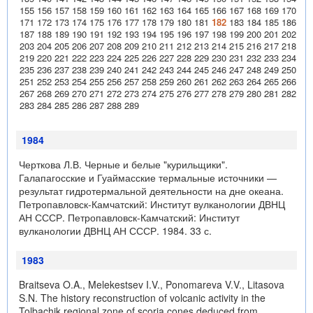
155
156
157
158
159
160
161
162
163
164
165
166
167
168
169
170
171
172
173
174
175
176
177
178
179
180
181
182
183
184
185
186
187
188
189
190
191
192
193
194
195
196
197
198
199
200
201
202
203
204
205
206
207
208
209
210
211
212
213
214
215
216
217
218
219
220
221
222
223
224
225
226
227
228
229
230
231
232
233
234
235
236
237
238
239
240
241
242
243
244
245
246
247
248
249
250
251
252
253
254
255
256
257
258
259
260
261
262
263
264
265
266
267
268
269
270
271
272
273
274
275
276
277
278
279
280
281
282
283
284
285
286
287
288
289
1984
Черткова Л.В. Черные и белые "курильщики".
Галапагосские и Гуаймасские термальные источники —
результат гидротермальной деятельности на дне океана.
Петропавловск-Камчатский: Институт вулканологии ДВНЦ
АН СССР. Петропавловск-Камчатский: Институт
вулканологии ДВНЦ АН СССР. 1984. 33 с.
1983
Braitseva O.A., Melekestsev I.V., Ponomareva V.V., Litasova
S.N. The history reconstruction of volcanic activity in the
Tolbachik regional zone of scoria cones deduced from