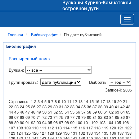
Вулканы Курило-Камчатской
островной дуги
Toggl
Главная
Библиография
По дате публикаций
Библиография
Расширенный поиск
Вулкан:
Группировать:
Выбрать:
Записей: 2885
Страницы:
1
2
3
4
5
6
7
8
9
10
11
12
13
14
15
16
17
18
19
20
21
22
23
24
25
26
27
28
29
30
31
32
33
34
35
36
37
38
39
40
41
42
43
44
45
46
47
48
49
50
51
52
53
54
55
56
57
58
59
60
61
62
63
64
65
66
67
68
69
70
71
72
73
74
75
76
77
78
79
80
81
82
83
84
85
86
87
88
89
90
91
92
93
94
95
96
97
98
99
100
101
102
103
104
105
106
107
108
109
110
111
112
113
114
115
116
117
118
119
120
121
122
123
124
125
126
127
128
129
130
131
132
133
134
135
136
137
138
139
140
141
142
143
144
145
146
147
148
149
150
151
152
153
154