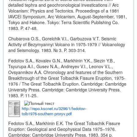
detalled tephra and geochronological investications // Arc
Volcanism: Physics and Tectonics. Proceedings of a 1981
IAVCEI Symposium, Arc Volcanism, August-September, 1981,
Tokyo and Hakone. Tokyo: Terra Scientific Publishing Co.
1983. P. 47-48.
Chubarova O.S., Gorelchik V.I., Garbuzova V.T. Seismic
Activity of Bezymyannyi Volcano in 1975-1979 // Volcanology
and Seismology. 1983. № 3. P. 303-314.
Fedotov S.A., Kovalev G.N., Markhinin Y.K., Slezin Y.B.,
Tsyurupa A.I., Gusev N.A., Andreyev V.I., Leonov V.L.,
Ovsyannikov A.A. Chronology and features of the Southern
Breakthrough of the Great Tolbachik Fissure Eruption, 1975-
1976 / The Great Tolbachik Eruption. Cambridge: Cambridge
University Press. Cambridge: Cambridge University Press.
1983. P. 11-25.
http://repo.kscnet.ru/3296/1/fedotov-
tolb1976-southern proryv.pdf
Fedotov S.A., Markhinin E.K. The Great Tolbachik Fissure
Eruption: Geological and Geophysical Data 1975–1976.
Cambridge: Cambridge University Press. 1983. 354 p.