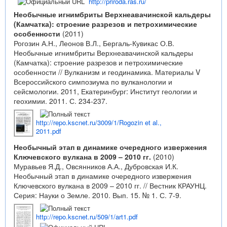
http://priroda.ras.ru/
Необычные игнимбриты Верхнеавачинской кальдеры
(Камчатка): строение разрезов и петрохимические
особенности
(2011)
Рогозин А.Н., Леонов В.Л., Бергаль-Кувикас О.В.
Необычные игнимбриты Верхнеавачинской кальдеры
(Камчатка): строение разрезов и петрохимические
особенности // Вулканизм и геодинамика. Материалы V
Всероссийского симпозиума по вулканологии и
сейсмологии. 2011, Екатеринбург: Институт геологии и
геохимии. 2011. С. 234-237.
http://repo.kscnet.ru/3009/1/Rogozin et al.,
2011.pdf
Необычный этап в динамике очередного извержения
Ключевского вулкана в 2009 – 2010 гг.
(2010)
Муравьев Я.Д., Овсянников А.А., Дубровская И.К.
Необычный этап в динамике очередного извержения
Ключевского вулкана в 2009 – 2010 гг. // Вестник КРАУНЦ.
Серия: Науки о Земле. 2010. Вып. 15. № 1. С. 7-9.
http://repo.kscnet.ru/509/1/art1.pdf