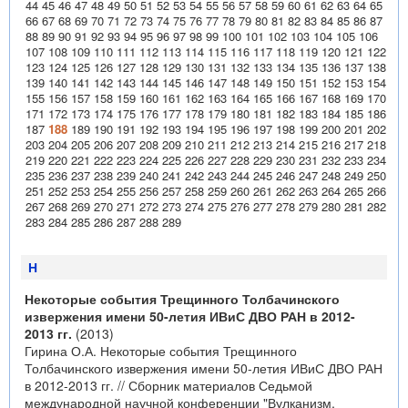
44
45
46
47
48
49
50
51
52
53
54
55
56
57
58
59
60
61
62
63
64
65
66
67
68
69
70
71
72
73
74
75
76
77
78
79
80
81
82
83
84
85
86
87
88
89
90
91
92
93
94
95
96
97
98
99
100
101
102
103
104
105
106
107
108
109
110
111
112
113
114
115
116
117
118
119
120
121
122
123
124
125
126
127
128
129
130
131
132
133
134
135
136
137
138
139
140
141
142
143
144
145
146
147
148
149
150
151
152
153
154
155
156
157
158
159
160
161
162
163
164
165
166
167
168
169
170
171
172
173
174
175
176
177
178
179
180
181
182
183
184
185
186
187
188
189
190
191
192
193
194
195
196
197
198
199
200
201
202
203
204
205
206
207
208
209
210
211
212
213
214
215
216
217
218
219
220
221
222
223
224
225
226
227
228
229
230
231
232
233
234
235
236
237
238
239
240
241
242
243
244
245
246
247
248
249
250
251
252
253
254
255
256
257
258
259
260
261
262
263
264
265
266
267
268
269
270
271
272
273
274
275
276
277
278
279
280
281
282
283
284
285
286
287
288
289
Н
Некоторые события Трещинного Толбачинского
извержения имени 50-летия ИВиС ДВО РАН в 2012-
2013 гг.
(2013)
Гирина О.А. Некоторые события Трещинного
Толбачинского извержения имени 50-летия ИВиС ДВО РАН
в 2012-2013 гг. // Сборник материалов Седьмой
международной научной конференции "Вулканизм,