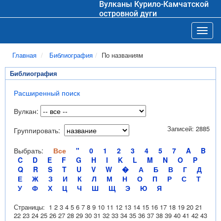
Вулканы Курило-Камчатской
островной дуги
Toggl
Главная
Библиография
По названиям
Библиография
Расширенный поиск
Вулкан:
Записей: 2885
Группировать:
Выбрать:
Все
"
0
1
2
3
4
5
7
A
B
C
D
E
F
G
H
I
K
L
M
N
O
P
Q
R
S
T
U
V
W
�
А
Б
В
Г
Д
Е
Ж
З
И
К
Л
М
Н
О
П
Р
С
Т
У
Ф
Х
Ц
Ч
Ш
Щ
Э
Ю
Я
Страницы:
1
2
3
4
5
6
7
8
9
10
11
12
13
14
15
16
17
18
19
20
21
22
23
24
25
26
27
28
29
30
31
32
33
34
35
36
37
38
39
40
41
42
43