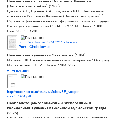
Неогеновые отложения Восточной Камчатки
(Валагинский хребет)
(1966)
Цикунов А.Г., Пронин А.А., Гладенков Ю.Б. Неогеновые
отложения Восточной Камчатки (Валагинский хребет) /
Стратиграфия вулканогенных формаций Камчатки. Труды
Института вулканологии СО АН СССР. М.: Наука. 1966.
Вып. 23. С. 51-66.
http://repo.kscnet.ru/4457/1/Tsikunov-
Pronin-Gladenkov.pdf
Неогеновый вулканизм Закарпатья
(1964)
Малеев Е.Ф. Неогеновый вулканизм Закарпатья / Отв. ред.
Милановский Е.Е. М.: Наука. 1964. 255 с.
Аннотация
http://repo.kscnet.ru/4523/1/MaleevEF_Neogen-
vulkZK1964.pdf
Неоплейстоцен-голоценовый эксплозивный
кальдерный вулканизм Большой Курильской гряды
(2025)
Смирнов С.З., Котов А.А., Бергаль-Кувикас О.В., Дегтерев