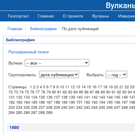
Вулкан
Геопортал
Главная
О проекте
Вулканы
Изверже
Главная
Библиография
По дате публикаций
Библиография
Расширенный поиск
Вулкан:
Группировать:
Выбрать:
Страницы:
1
2
3
4
5
6
7
8
9
10
11
12
13
14
15
16
17
18
19
20
21
22
23
72
73
74
75
76
77
78
79
80
81
82
83
84
85
86
87
88
89
90
91
92
93
94
131
132
133
134
135
136
137
138
139
140
141
142
143
144
145
146
14
182
183
184
185
186
187
188
189
190
191
192
193
194
195
196
197
19
233
234
235
236
237
238
239
240
241
242
243
244
245
246
247
248
24
284
285
286
287
288
289
1980