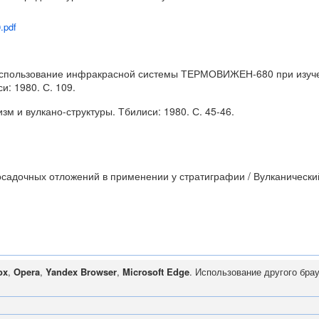
.pdf
Г. Использование инфракрасной системы ТЕРМОВИЖЕН-680 при изу
и: 1980. С. 109.
зм и вулкано-структуры. Тбилиси: 1980. С. 45-46.
осадочных отложений в применении у стратиграфии / Вулканический
ox
,
Opera
,
Yandex Browser
,
Microsoft Edge
. Использование другого бра