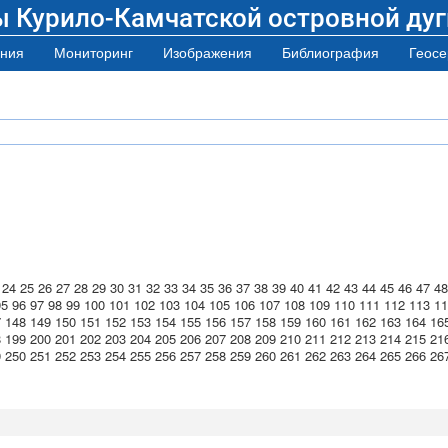
ы Курило-Камчатской островной дуг
ния
Мониторинг
Изображения
Библиография
Геосе
24
25
26
27
28
29
30
31
32
33
34
35
36
37
38
39
40
41
42
43
44
45
46
47
48
95
96
97
98
99
100
101
102
103
104
105
106
107
108
109
110
111
112
113
11
7
148
149
150
151
152
153
154
155
156
157
158
159
160
161
162
163
164
16
8
199
200
201
202
203
204
205
206
207
208
209
210
211
212
213
214
215
21
9
250
251
252
253
254
255
256
257
258
259
260
261
262
263
264
265
266
26