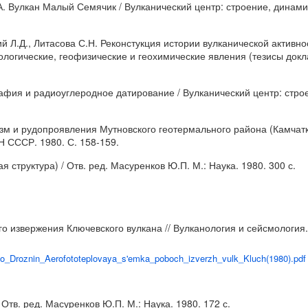
. Вулкан Малый Семячик / Вулканический центр: строение, динамика
й Л.Д., Литасова С.Н. Реконстукция истории вулканической активно
ологические, геофизические и геохимические явления (тезисы докл
афия и радиоуглеродное датирование / Вулканический центр: строе
зм и рудопроявления Мутновского геотермального района (Камчатк
 СССР. 1980. С. 158-159.
 структура) / Отв. ред. Масуренков Ю.П. М.: Наука. 1980. 300 с.
о извержения Ключевского вулкана // Вулканология и сейсмология. 
alo_Droznin_Aerofototeplovaya_s'emka_poboch_izverzh_vulk_Kluch(1980).pdf
тв. ред. Масуренков Ю.П. М.: Наука. 1980. 172 с.