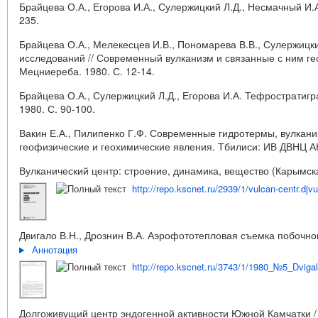
Брайцева О.А., Егорова И.А., Сулержицкий Л.Д., Несмачный И.А
235.
Брайцева О.А., Мелекесцев И.В., Пономарева В.В., Сулержицки
исследований // Современный вулканизм и связанные с ним ге
Мецниереба. 1980. С. 12-14.
Брайцева О.А., Сулержицкий Л.Д., Егорова И.А. Тефростратигр
1980. С. 90-100.
Вакин Е.А., Пилипенко Г.Ф. Современные гидротермы, вулкани
геофизические и геохимические явления. Тбилиси: ИВ ДВНЦ АН
Вулканический центр: строение, динамика, вещество (Карымская
http://repo.kscnet.ru/2939/1/vulcan-centr.djvu
Двигало В.Н., Дрознин В.А. Аэрофототепловая съемка побочног
Аннотация
http://repo.kscnet.ru/3743/1/1980_№5_Dvig
Долгоживущий центр эндогенной активности Южной Камчатки / О