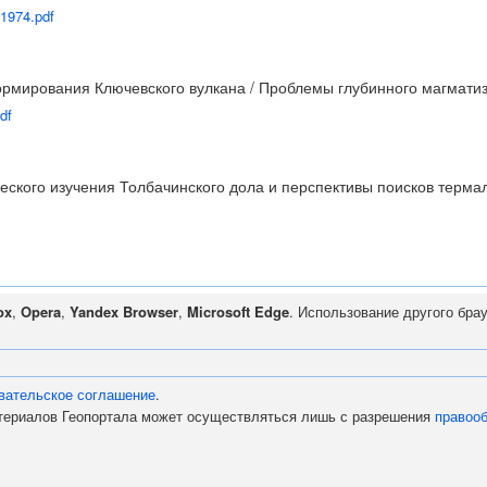
-1974.pdf
рмирования Ключевского вулкана / Проблемы глубинного магматизма:
df
ского изучения Толбачинского дола и перспективы поисков термаль
ox
,
Opera
,
Yandex Browser
,
Microsoft Edge
. Использование другого бра
вательское соглашение
.
атериалов Геопортала может осуществляться лишь с разрешения
правоо