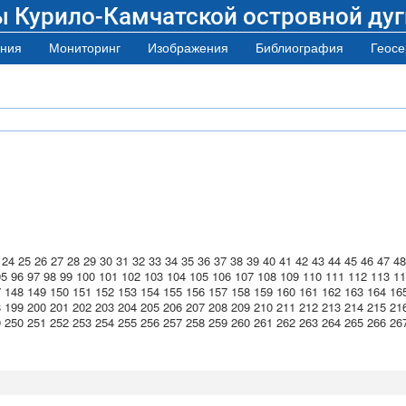
ы Курило-Камчатской островной дуг
ния
Мониторинг
Изображения
Библиография
Геосе
24
25
26
27
28
29
30
31
32
33
34
35
36
37
38
39
40
41
42
43
44
45
46
47
48
95
96
97
98
99
100
101
102
103
104
105
106
107
108
109
110
111
112
113
11
7
148
149
150
151
152
153
154
155
156
157
158
159
160
161
162
163
164
16
8
199
200
201
202
203
204
205
206
207
208
209
210
211
212
213
214
215
21
9
250
251
252
253
254
255
256
257
258
259
260
261
262
263
264
265
266
26