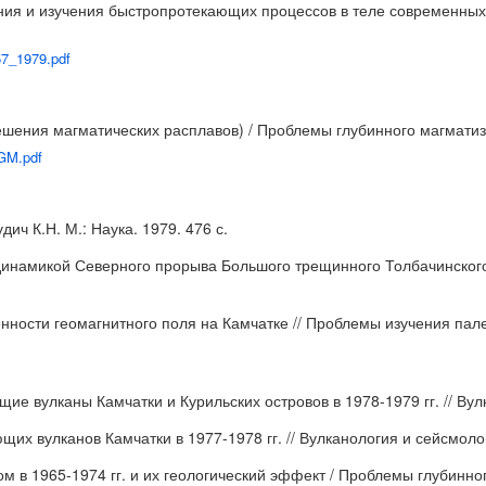
ения и изучения быстропротекающих процессов в теле современных
57_1979.pdf
ения магматических расплавов) / Проблемы глубинного магматизма:
PGM.pdf
ич К.Н. М.: Наука. 1979. 476 с.
с динамикой Северного прорыва Большого трещинного Толбачинского
жённости геомагнитного поля на Камчатке // Проблемы изучения па
щие вулканы Камчатки и Курильских островов в 1978-1979 гг. // Вул
щих вулканов Камчатки в 1977-1978 гг. // Вулканология и сейсмолог
в 1965-1974 гг. и их геологический эффект / Проблемы глубинного 