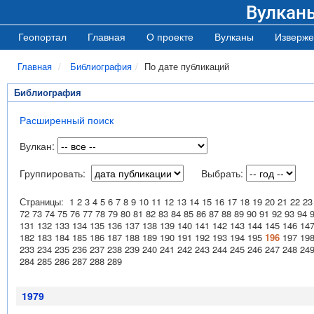
Вулкан
Геопортал
Главная
О проекте
Вулканы
Изверже
Главная
Библиография
По дате публикаций
Библиография
Расширенный поиск
Вулкан:
Группировать:
Выбрать:
Страницы:
1
2
3
4
5
6
7
8
9
10
11
12
13
14
15
16
17
18
19
20
21
22
23
72
73
74
75
76
77
78
79
80
81
82
83
84
85
86
87
88
89
90
91
92
93
94
131
132
133
134
135
136
137
138
139
140
141
142
143
144
145
146
14
182
183
184
185
186
187
188
189
190
191
192
193
194
195
196
197
19
233
234
235
236
237
238
239
240
241
242
243
244
245
246
247
248
24
284
285
286
287
288
289
1979