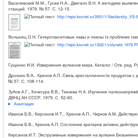
Василевский М.М., Гусев Н.А., Двигало В.Н. К методике выявл
станций. 1979. № 57. С. 12-15.
http://repo.kscnet.ru/3551/1/Vasilevsky_VS-
Волынец О.Н. Гетеротакситовые лавы и пемзы (к проблеме смеш
http://repo.kscnet.ru/1302/1/volynets 1979 
Гущенко И.И. Извержения вулканов мира. Каталог / Отв. ред. Руд
Дрознин В.А., Хренов А.П. Связь кристалличности продуктов 
№ 57. С. 108-114.
Зубов А.Г., Кочегура В.В., Ткачева Н.А. Изучение палеонапря
ДВНЦ АН СССР. 1979. С. 52-60.
Аннотация
Иванов Б.В., Кирсанов И.Т., Хренов А.П., Чирков А.М. Действую
Иванов Б.В., Хренов А.П. Состояние кратеров активно действую
Кирсанов И.Т. Экструзивные извержения на вулкане Безымянном 