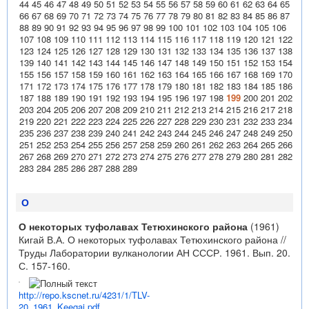
44
45
46
47
48
49
50
51
52
53
54
55
56
57
58
59
60
61
62
63
64
65
66
67
68
69
70
71
72
73
74
75
76
77
78
79
80
81
82
83
84
85
86
87
88
89
90
91
92
93
94
95
96
97
98
99
100
101
102
103
104
105
106
107
108
109
110
111
112
113
114
115
116
117
118
119
120
121
122
123
124
125
126
127
128
129
130
131
132
133
134
135
136
137
138
139
140
141
142
143
144
145
146
147
148
149
150
151
152
153
154
155
156
157
158
159
160
161
162
163
164
165
166
167
168
169
170
171
172
173
174
175
176
177
178
179
180
181
182
183
184
185
186
187
188
189
190
191
192
193
194
195
196
197
198
199
200
201
202
203
204
205
206
207
208
209
210
211
212
213
214
215
216
217
218
219
220
221
222
223
224
225
226
227
228
229
230
231
232
233
234
235
236
237
238
239
240
241
242
243
244
245
246
247
248
249
250
251
252
253
254
255
256
257
258
259
260
261
262
263
264
265
266
267
268
269
270
271
272
273
274
275
276
277
278
279
280
281
282
283
284
285
286
287
288
289
О
О некоторых туфолавах Тетюхинского района
(1961)
Кигай В.А. О некоторых туфолавах Тетюхинского района //
Труды Лаборатории вулканологии АН СССР. 1961. Вып. 20.
С. 157-160.
http://repo.kscnet.ru/4231/1/TLV-
20_1961_Keegai.pdf