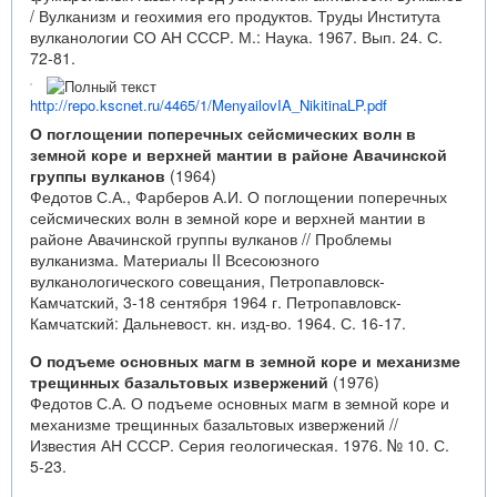
/ Вулканизм и геохимия его продуктов. Труды Института
вулканологии СО АН СССР. М.: Наука. 1967. Вып. 24. С.
72-81.
http://repo.kscnet.ru/4465/1/MenyailovIA_NikitinaLP.pdf
О поглощении поперечных сейсмических волн в
земной коре и верхней мантии в районе Авачинской
группы вулканов
(1964)
Федотов С.А., Фарберов А.И. О поглощении поперечных
сейсмических волн в земной коре и верхней мантии в
районе Авачинской группы вулканов // Проблемы
вулканизма. Материалы II Всесоюзного
вулканологического совещания, Петропавловск-
Камчатский, 3-18 сентября 1964 г. Петропавловск-
Камчатский: Дальневост. кн. изд-во. 1964. С. 16-17.
О подъеме основных магм в земной коре и механизме
трещинных базальтовых извержений
(1976)
Федотов С.А. О подъеме основных магм в земной коре и
механизме трещинных базальтовых извержений //
Известия АН СССР. Серия геологическая. 1976. № 10. С.
5-23.