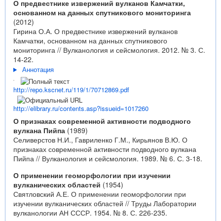
О предвестнике извержений вулканов Камчатки,
основанном на данных спутникового мониторинга
(2012)
Гирина О.А. О предвестнике извержений вулканов
Камчатки, основанном на данных спутникового
мониторинга // Вулканология и сейсмология. 2012. № 3. С.
14-22.
Аннотация
http://repo.kscnet.ru/119/1/70712869.pdf
http://elibrary.ru/contents.asp?issueid=1017260
О признаках современной активности подводного
вулкана Пийпа
(1989)
Селиверстов Н.И., Гавриленко Г.М., Кирьянов В.Ю. О
признаках современной активности подводного вулкана
Пийпа // Вулканология и сейсмология. 1989. № 6. С. 3-18.
О применении геоморфологии при изучении
вулканических областей
(1954)
Святловский А.Е. О применении геоморфологии при
изучении вулканических областей // Труды Лаборатории
вулканологии АН СССР. 1954. № 8. С. 226-235.