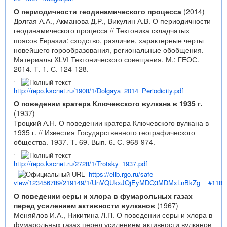
О периодичности геодинамического процесса
(2014)
Долгая А.А., Акманова Д.Р., Викулин А.В. О периодичности
геодинамического процесса // Тектоника складчатых
поясов Евразии: сходство, различие, характерные черты
новейшего горообразования, региональные обобщения.
Материалы XLVI Тектонического совещания. М.: ГЕОС.
2014. Т. 1. С. 124-128.
http://repo.kscnet.ru/1908/1/Dolgaya_2014_Periodicity.pdf
О поведении кратера Ключевского вулкана в 1935 г.
(1937)
Троцкий А.Н. О поведении кратера Ключевского вулкана в
1935 г. // Известия Государственного географического
общества. 1937. Т. 69. Вып. 6. С. 968-974.
http://repo.kscnet.ru/2728/1/Trotsky_1937.pdf
https://elib.rgo.ru/safe-
view/123456789/219149/1/UnVQUkxJQjEyMDQ3MDMxLnBkZg==#118
О поведении серы и хлора в фумарольных газах
перед усилением активности вулканов
(1967)
Меняйлов И.А., Никитина Л.П. О поведении серы и хлора в
фумарольных газах перед усилением активности вулканов