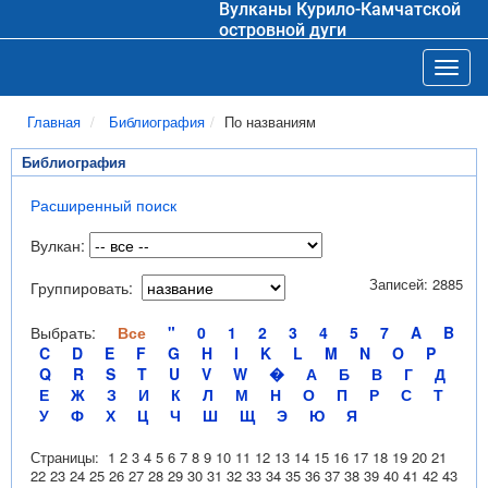
Вулканы Курило-Камчатской
островной дуги
Toggl
Главная
Библиография
По названиям
Библиография
Расширенный поиск
Вулкан:
Записей: 2885
Группировать:
Выбрать:
Все
"
0
1
2
3
4
5
7
A
B
C
D
E
F
G
H
I
K
L
M
N
O
P
Q
R
S
T
U
V
W
�
А
Б
В
Г
Д
Е
Ж
З
И
К
Л
М
Н
О
П
Р
С
Т
У
Ф
Х
Ц
Ч
Ш
Щ
Э
Ю
Я
Страницы:
1
2
3
4
5
6
7
8
9
10
11
12
13
14
15
16
17
18
19
20
21
22
23
24
25
26
27
28
29
30
31
32
33
34
35
36
37
38
39
40
41
42
43