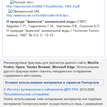
http://repo.kscnet.ru/3092/1/Svyatlovsky_1954_8.pdf
http://www.kscnet.ru/ivs/bibl/trudikv/tlv8.djvu
О природе "факелов" аномальной воды
(1987)
Авдейко Г.П., Гавриленко Г.М., Черткова Л.В., Сазонов А.П.
О природе "факелов" аномальной воды // Геология Тихого
океана. 1987. № Ч.3. С. 13-15.
Рекомендуемые браузеры для просмотра данного сайта:
Mozilla
Firefox
,
Opera
,
Yandex Browser
,
Microsoft Edge
. Использование
другого браузера может повлечь некорректное отображение
содержимого веб-страниц.
Условия использования материалов и сервисов Геопортала
©
Институт вулканологии и сейсмологии ДВО РАН
, 2010-2026.
Пользовательское соглашение
.
Любое использование либо копирование материалов или подборки
материалов Геопортала может осуществляться лишь с разрешения