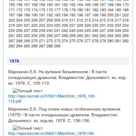
155
156
157
158
159
160
161
162
163
164
165
166
167
168
169
170
171
172
173
174
175
176
177
178
179
180
181
182
183
184
185
186
187
188
189
190
191
192
193
194
195
196
197
198
199
200
201
202
203
204
205
206
207
208
209
210
211
212
213
214
215
216
217
218
219
220
221
222
223
224
225
226
227
228
229
230
231
232
233
234
235
236
237
238
239
240
241
242
243
244
245
246
247
248
249
250
251
252
253
254
255
256
257
258
259
260
261
262
263
264
265
266
267
268
269
270
271
272
273
274
275
276
277
278
279
280
281
282
283
284
285
286
287
288
289
1978
Мархинин Е.К. На вулкане Безымянном / В пасти
огнедышащих драконов. Владивосток: Дальневост. кн. изд-
во. 1978. С. 105-113.
http://repo.kscnet.ru/3702/1/Marchinin_1978_105-
113.pdf
Мархинин Е.К. Под огнем новых толбачинских вулканов
(1975) / В пасти огнедышащих драконов. Владивосток:
Дальневост. кн. изд-во. 1978. С. 136-156.
http://repo.kscnet.ru/3564/1/Marchinin_1978-136-