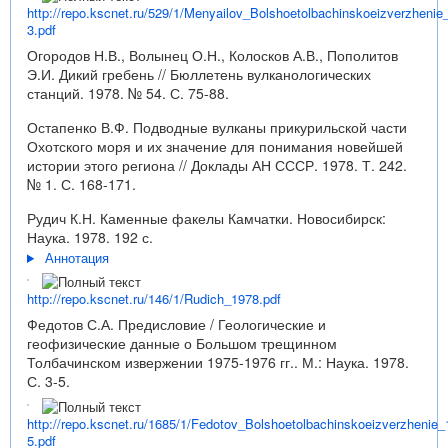
http://repo.kscnet.ru/529/1/Menyailov_Bolshoetolbachinskoeizverzhenie
3.pdf
Огородов Н.В., Волынец О.Н., Колосков А.В., Пополитов
Э.И. Дикий гребень // Бюллетень вулканологических
станций. 1978. № 54. С. 75-88.
Остапенко В.Ф. Подводные вулканы прикурильской части
Охотского моря и их значение для понимания новейшей
истории этого региона // Доклады АН СССР. 1978. Т. 242.
№ 1. С. 168-171.
Рудич К.Н. Каменные факелы Камчатки. Новосибирск:
Наука. 1978. 192 с.
Аннотация
http://repo.kscnet.ru/146/1/Rudich_1978.pdf
Федотов С.А. Предисловие / Геологические и
геофизические данные о Большом трещинном
Толбачинском извержении 1975-1976 гг.. М.: Наука. 1978.
С. 3-5.
http://repo.kscnet.ru/1685/1/Fedotov_Bolshoetolbachinskoeizverzhenie_
5.pdf