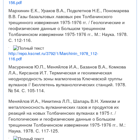
156.pdf
Мархинин Е.К., Ураков В.А., Подклетнов Н.Е., Пономарева
В.В. Газы базальтовых лавовых рек Толбачинского
трещинного извержения 1975-1976 гг. / Геологические и
геофизические данные о Большом трещинном
Толбачинском извержении 1975-1976 гг.. М.: Наука. 1978.
С. 112-116.
http://repo.kscnet.ru/3792/1/Marchinin_1978_112-
116.pdf
Масуренков Ю.П., Меняйлов И.А., Базанов В.А., Комкова
Л.А., Кирсанов И.Т. Термическая и геохимическая
неоднородность зоны магмогенеза Ключевской группы
вулканов // Бюллетень вулканологических станций. 1978.
№ 54. С. 105-114.
Меняйлов И.А., Никитина Л.П., Шапарь В.Н. Химизм и
металлоносность вулканических газов и продуктов их
реакций на новых Толбачинских вулканах в 1975 г. /
Геологические и геофизические данные о Большом
трещинном Толбачинском извержении 1975-1976 гг.. М.:
Наука. 1978. С. 117-125.