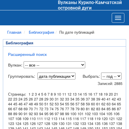
Вулканы Курило-Камчатской
островной дуги
Toggl
Главная
Библиография
По дате публикаций
Библиография
Расширенный поиск
Вулкан:
Группировать:
Выбрать:
Записей: 2885
Страницы:
1
2
3
4
5
6
7
8
9
10
11
12
13
14
15
16
17
18
19
20
21
22
23
24
25
26
27
28
29
30
31
32
33
34
35
36
37
38
39
40
41
42
43
44
45
46
47
48
49
50
51
52
53
54
55
56
57
58
59
60
61
62
63
64
65
66
67
68
69
70
71
72
73
74
75
76
77
78
79
80
81
82
83
84
85
86
87
88
89
90
91
92
93
94
95
96
97
98
99
100
101
102
103
104
105
106
107
108
109
110
111
112
113
114
115
116
117
118
119
120
121
122
123
124
125
126
127
128
129
130
131
132
133
134
135
136
137
138
139
140
141
142
143
144
145
146
147
148
149
150
151
152
153
154