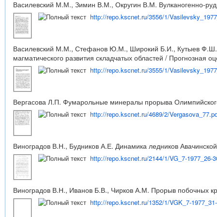
Василевский М.М., Зимин В.М., Округин В.М. Вулканогенно-ру
http://repo.kscnet.ru/3556/1/Vasilevsky_197
Василевский М.М., Стефанов Ю.М., Широкий Б.И., Кутыев Ф.Ш.
магматического развития складчатых областей / Прогнозная оц
http://repo.kscnet.ru/3555/1/Vasilevsky_197
Вергасова Л.П. Фумарольные минералы прорыва Олимпийского /
http://repo.kscnet.ru/4689/2/Vergasova_77.p
Виноградов В.Н., Будников А.Е. Динамика ледников Авачинской
http://repo.kscnet.ru/2144/1/VG_7-1977_26-3
Виноградов В.Н., Иванов Б.В., Чирков А.М. Прорыв побочных кр
http://repo.kscnet.ru/1352/1/VGK_7-1977_31-