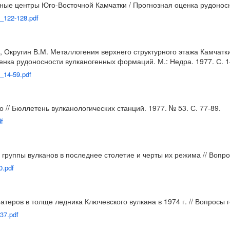
дные центры Юго-Восточной Камчатки / Прогнозная оценка рудоносн
7_122-128.pdf
, Округин В.М. Металлогения верхнего структурного этажа Камчатк
енка рудоносности вулканогенных формаций. М.: Недра. 1977. С. 1
7_14-59.pdf
/ Бюллетень вулканологических станций. 1977. № 53. С. 77-89.
df
 группы вулканов в последнее столетие и черты их режима // Вопро
0.pdf
атеров в толще ледника Ключевского вулкана в 1974 г. // Вопросы г
37.pdf