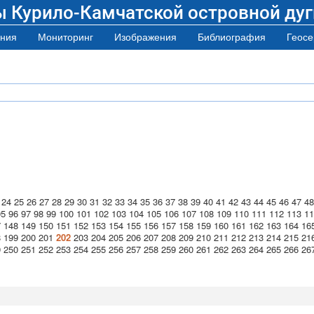
ы Курило-Камчатской островной дуг
ния
Мониторинг
Изображения
Библиография
Геосе
24
25
26
27
28
29
30
31
32
33
34
35
36
37
38
39
40
41
42
43
44
45
46
47
48
95
96
97
98
99
100
101
102
103
104
105
106
107
108
109
110
111
112
113
11
7
148
149
150
151
152
153
154
155
156
157
158
159
160
161
162
163
164
16
8
199
200
201
202
203
204
205
206
207
208
209
210
211
212
213
214
215
21
9
250
251
252
253
254
255
256
257
258
259
260
261
262
263
264
265
266
26