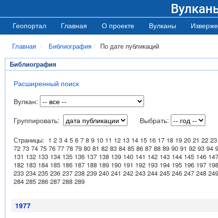
Вулкан
Геопортал
Главная
О проекте
Вулканы
Изверже
Главная
Библиография
По дате публикаций
Библиография
Расширенный поиск
Вулкан:
Группировать:
Выбрать:
Страницы:
1
2
3
4
5
6
7
8
9
10
11
12
13
14
15
16
17
18
19
20
21
22
23
72
73
74
75
76
77
78
79
80
81
82
83
84
85
86
87
88
89
90
91
92
93
94
131
132
133
134
135
136
137
138
139
140
141
142
143
144
145
146
14
182
183
184
185
186
187
188
189
190
191
192
193
194
195
196
197
19
233
234
235
236
237
238
239
240
241
242
243
244
245
246
247
248
24
284
285
286
287
288
289
1977