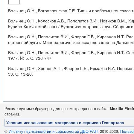
Волынец О.Н., Богоявленская Г.Е. Типы и проблемы генезиса гр
Волынец О.Н., Колосков А.В., Пополитов З.И., Новиков В.М., К
Курило-Камчатской зоны / Вулканизм островных дуг. Сборник ста
Волынец О.Н., Пополитов Э.И., Флеров Г.Б., Кирсанов И.Т. Р
островной дуги // Минералогические исследования на Дальнем 
Волынец О.Н., Пополитов Э.И., Флеров Г.Б., Кирсанов И.Т. Со
1977. № 5. С. 736-747.
Волынец О.Н., Хренов А.П., Флеров Г.Б., Ермаков В.А. Первые
53. С. 13-26.
Рекомендуемые браузеры для просмотра данного сайта:
Mozilla Firef
страниц.
Условия использования материалов и сервисов Геопортала
©
Институт вулканологии и сейсмологии ДВО РАН
, 2010-2026.
Пользо