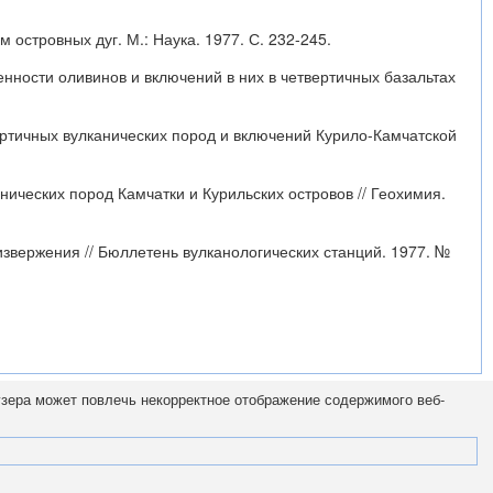
островных дуг. М.: Наука. 1977. С. 232-245.
бенности оливинов и включений в них в четвертичных базальтах
ертичных вулканических пород и включений Курило-Камчатской
нических пород Камчатки и Курильских островов // Геохимия.
извержения // Бюллетень вулканологических станций. 1977. №
узера может повлечь некорректное отображение содержимого веб-