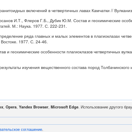
анитоидных включений в четвертичных лавах Камчатки // Вулканизм 
ирсанов И.Т., Флеров Г.Б., Дубик Ю.М. Состав и геохимические осо
тей. М.: Наука. 1977. С. 222-231.
аспределение ряда главных и малых элементов в плагиоклазах четв
Востоке. 1977. С. 24-46.
став и геохимические особенности плагиоклазов четвертичных вулка
 результаты изучения вещественного состава пород Толбачинского 
ox
,
Opera
,
Yandex Browser
,
Microsoft Edge
. Использование другого бра
вательское соглашение
.