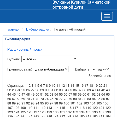
Вулканы Курило-Камчатской
островной дуги
Toggl
Главная
Библиография
По дате публикаций
Библиография
Расширенный поиск
Вулкан:
Группировать:
Выбрать:
Записей: 2885
Страницы:
1
2
3
4
5
6
7
8
9
10
11
12
13
14
15
16
17
18
19
20
21
22
23
24
25
26
27
28
29
30
31
32
33
34
35
36
37
38
39
40
41
42
43
44
45
46
47
48
49
50
51
52
53
54
55
56
57
58
59
60
61
62
63
64
65
66
67
68
69
70
71
72
73
74
75
76
77
78
79
80
81
82
83
84
85
86
87
88
89
90
91
92
93
94
95
96
97
98
99
100
101
102
103
104
105
106
107
108
109
110
111
112
113
114
115
116
117
118
119
120
121
122
123
124
125
126
127
128
129
130
131
132
133
134
135
136
137
138
139
140
141
142
143
144
145
146
147
148
149
150
151
152
153
154