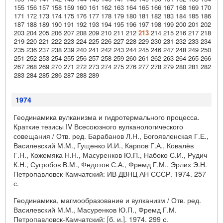
155
156
157
158
159
160
161
162
163
164
165
166
167
168
169
170
171
172
173
174
175
176
177
178
179
180
181
182
183
184
185
186
187
188
189
190
191
192
193
194
195
196
197
198
199
200
201
202
203
204
205
206
207
208
209
210
211
212
213
214
215
216
217
218
219
220
221
222
223
224
225
226
227
228
229
230
231
232
233
234
235
236
237
238
239
240
241
242
243
244
245
246
247
248
249
250
251
252
253
254
255
256
257
258
259
260
261
262
263
264
265
266
267
268
269
270
271
272
273
274
275
276
277
278
279
280
281
282
283
284
285
286
287
288
289
1974
Геодинамика вулканизма и гидротермального процесса.
Краткие тезисы IV Всесоюзного вулканологического
совещания / Отв. ред. Барабанов Л.Н., Богоявленская Г.Е.,
Василевский М.М., Гущенко И.И., Карпов Г.А., Ковалёв
Г.Н., Кожемяка Н.Н., Масуренков Ю.П., Набоко С.И., Рудич
К.Н., Сугробов В.М., Федотов С.А., Фремд Г.М., Эрлих Э.Н.
Петропавловск-Камчатский: ИВ ДВНЦ АН СССР. 1974. 257
с.
Геодинамика, магмообразование и вулканизм / Отв. ред.
Василевский М.М., Масуренков Ю.П., Фремд Г.М.
Петропавловск-Камчатский: [б. и.]. 1974. 299 с.