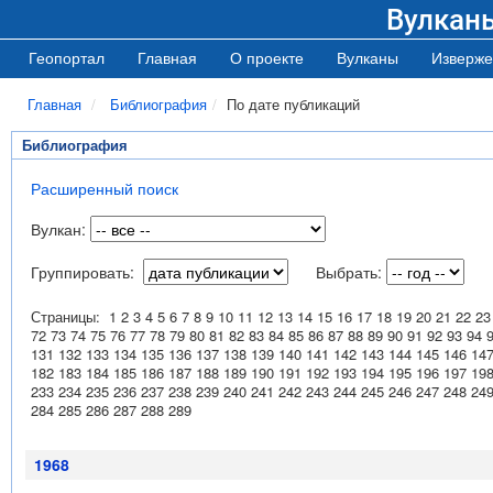
Вулкан
Геопортал
Главная
О проекте
Вулканы
Изверже
Главная
Библиография
По дате публикаций
Библиография
Расширенный поиск
Вулкан:
Группировать:
Выбрать:
Страницы:
1
2
3
4
5
6
7
8
9
10
11
12
13
14
15
16
17
18
19
20
21
22
23
72
73
74
75
76
77
78
79
80
81
82
83
84
85
86
87
88
89
90
91
92
93
94
131
132
133
134
135
136
137
138
139
140
141
142
143
144
145
146
14
182
183
184
185
186
187
188
189
190
191
192
193
194
195
196
197
19
233
234
235
236
237
238
239
240
241
242
243
244
245
246
247
248
24
284
285
286
287
288
289
1968