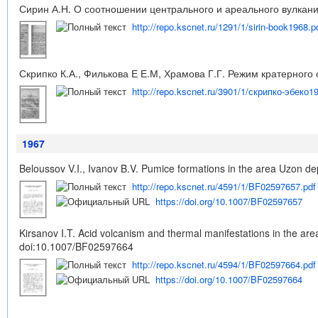
Сирин А.Н. О соотношении центрального и ареального вулканиз
http://repo.kscnet.ru/1291/1/sirin-book1968.p
Скрипко К.А., Филькова Е Е.М, Храмова Г.Г. Режим кратерного о
http://repo.kscnet.ru/3901/1/скрипко-эбеко1
1967
Beloussov V.I., Ivanov B.V. Pumice formations in the area Uzon depr
http://repo.kscnet.ru/4591/1/BF02597657.pdf
https://doi.org/10.1007/BF02597657
Kirsanov I.T. Acid volcanism and thermal manifestations in the are
doi:10.1007/BF02597664
http://repo.kscnet.ru/4594/1/BF02597664.pdf
https://doi.org/10.1007/BF02597664