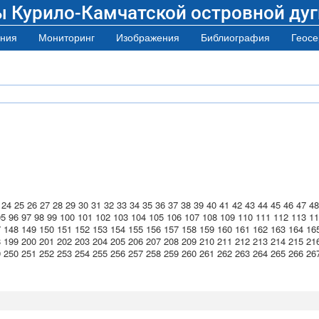
ы Курило-Камчатской островной дуг
ния
Мониторинг
Изображения
Библиография
Геосе
24
25
26
27
28
29
30
31
32
33
34
35
36
37
38
39
40
41
42
43
44
45
46
47
48
95
96
97
98
99
100
101
102
103
104
105
106
107
108
109
110
111
112
113
11
7
148
149
150
151
152
153
154
155
156
157
158
159
160
161
162
163
164
16
8
199
200
201
202
203
204
205
206
207
208
209
210
211
212
213
214
215
21
9
250
251
252
253
254
255
256
257
258
259
260
261
262
263
264
265
266
26