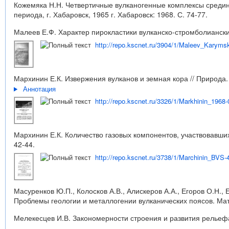
Кожемяка Н.Н. Четвертичные вулканогенные комплексы средин
периода, г. Хабаровск, 1965 г. Хабаровск: 1968. С. 74-77.
Малеев Е.Ф. Характер пирокластики вулканско-стромболианских
http://repo.kscnet.ru/3904/1/Maleev_Karyms
Мархинин Е.К. Извержения вулканов и земная кора // Природа. 
Аннотация
http://repo.kscnet.ru/3326/1/Markhinin_1968-
Мархинин Е.К. Количество газовых компонентов, участвовавших 
42-44.
http://repo.kscnet.ru/3738/1/Marchinin_BVS-
Масуренков Ю.П., Колосков А.В., Алискеров А.А., Егоров О.Н.,
Проблемы геологии и металлогении вулканических поясов. Мате
Мелекесцев И.В. Закономерности строения и развития рельефа в