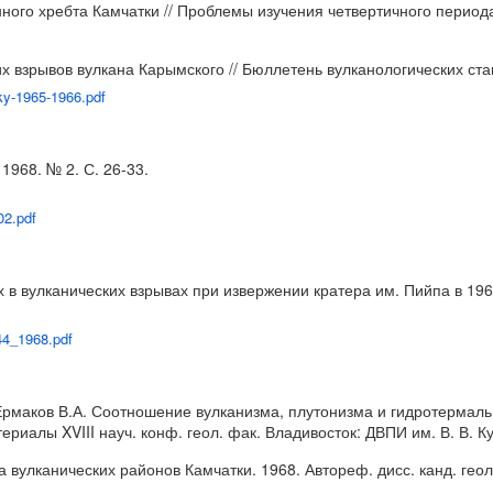
ного хребта Камчатки // Проблемы изучения четвертичного период
 взрывов вулкана Карымского // Бюллетень вулканологических станц
ky-1965-1966.pdf
1968. № 2. С. 26-33.
02.pdf
в вулканических взрывах при извержении кратера им. Пийпа в 1966 
44_1968.pdf
 Ермаков В.А. Соотношение вулканизма, плутонизма и гидротермальн
риалы XVIII науч. конф. геол. фак. Владивосток: ДВПИ им. В. В. К
улканических районов Камчатки. 1968. Автореф. дисс. канд. геол.-