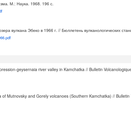
ма. М.: Наука. 1968. 196 с.
df
зера вулкана Эбеко в 1966 г. // Бюллетень вулканологических станц
966.pdf
ession-geysernaia river valley in Kamchatka // Bulletin Volcanologique.
a of Mutnovsky and Gorely volcanoes (Southern Kamchatka) // Bulletin V