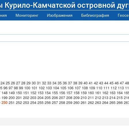
ы Курило-Камчатской островной дуг
ния
Мониторинг
Изображения
Библиография
Геосе
24
25
26
27
28
29
30
31
32
33
34
35
36
37
38
39
40
41
42
43
44
45
46
47
48
95
96
97
98
99
100
101
102
103
104
105
106
107
108
109
110
111
112
113
11
7
148
149
150
151
152
153
154
155
156
157
158
159
160
161
162
163
164
16
8
199
200
201
202
203
204
205
206
207
208
209
210
211
212
213
214
215
21
9
250
251
252
253
254
255
256
257
258
259
260
261
262
263
264
265
266
26