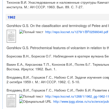
Тихонов В.И. Унаследованные и наложенные структуры Камчатк
института. М.: АН СССР. 1963. Вып. 89. С. 7-27.
1962
Gorshkov G.S. On the classification and terminology of Pelee and Ka
http://repo.kscnet.ru/1279/1/BF02599340.pdf
Gorshkov G.S. Petrochemical features of volcanism in relation to th
Борисова В.Н., Борисов О.Г. Наблюдения в кратере вулкана Без
Вакин Е.А., Кирсанова Т.П., Кононов В.И., Поляк Б.Г. Термал
Востока. Иркутск: 1962. Вып. 1.
Влодавец В.И., Горшков Г.С., Набоко С.И. Задачи изучения с
2 октября 1959 г. М.: АН СССР. 1962. С. 5-10.
Влодавец В.И., Горшков Г.С., Набоко С.И., Пийп Б.И. Развитие
http://repo.kscnet.ru/1268/1/1962_gg-1962-11
http://www.ipgg.sbras.ru/ru/science/pu