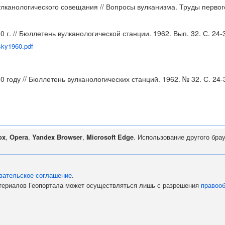
улканологического совещания // Вопросы вулканизма. Труды первог
 г. // Бюллетень вулканологической станции. 1962. Вып. 32. С. 24-
sky1960.pdf
 году // Бюллетень вулканологических станций. 1962. № 32. С. 24-
ox
,
Opera
,
Yandex Browser
,
Microsoft Edge
. Использование другого бра
вательское соглашение
.
атериалов Геопортала может осуществляться лишь с разрешения
правоо