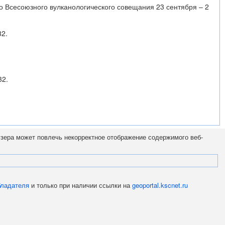
о Всесоюзного вулканологического совещания 23 сентября – 2
32.
32.
узера может повлечь некорректное отображение содержимого веб-
бладателя
и только при наличии ссылки на
geoportal.kscnet.ru