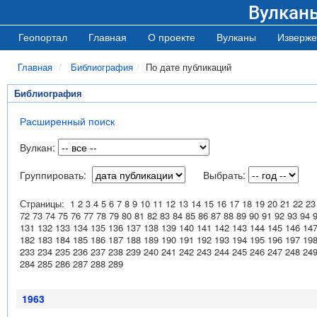
Вулкан
Геопортал
Главная
О проекте
Вулканы
Изверже
Главная
Библиография
По дате публикаций
Библиография
Расширенный поиск
Вулкан:
Группировать:
Выбрать:
Страницы:
1
2
3
4
5
6
7
8
9
10
11
12
13
14
15
16
17
18
19
20
21
22
23
72
73
74
75
76
77
78
79
80
81
82
83
84
85
86
87
88
89
90
91
92
93
94
131
132
133
134
135
136
137
138
139
140
141
142
143
144
145
146
14
182
183
184
185
186
187
188
189
190
191
192
193
194
195
196
197
19
233
234
235
236
237
238
239
240
241
242
243
244
245
246
247
248
24
284
285
286
287
288
289
1963