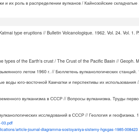
и и их роль в распределении вулканов / Кайнозойские складчатые 
tmai type eruptions // Bulletin Volcanologique. 1962. Vol. 24. Vol. 1. 
e types of the Earth's crust / The Crust of the Pacific Basin // Geoph.
ымянного летом 1960 г. // Бюллетень вулканологических станций. 1
ьные воды юго-восточной Камчатки и перспективы их использования
овременного вулканизма в СССР // Вопросы вулканизма. Труды перв
 вулканологических исследований в СССР // Геология и геофизика. 1
-03.pdf
blications/article-journal-diagramma-sostoyaniya-sistemy-hgsgas-1985-008423