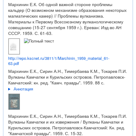
Мархинин Е.К. Об одной важной стороне проблемы
кальдер (О возможном механизме образования некоторых
магматических камер) // Проблемы вулканизма.
Материалы к Первому Всесоюзному вулканологическому
совещанию (15-27 сентября 1959 г.). Ереван: Изд-во АН
СССР. 1959. С. 61-63.
http://repo.kscnet.ru/3811/1/Marchinin_1959_material_61-
63.pdf
Мархинин Е.К., Сирин А.Н., Тимербаева К.М., Токарев П.И.
Вулканы Камчатки и Курильских островов. Петропавловск-
Камчатский: кн. ред. "Камч. правды". 1959. 88 с.
Аннотация
Мархинин Е.К., Сирин А.Н., Тимербаева К.М., Токарев П.И.
Вулканы Камчатки и их извержения / Вулканы Камчатки и
Курильских островов. Петропавловск-Камчатский: Кн. ред.
"Камчатской правды". 1959. С. 15-32.