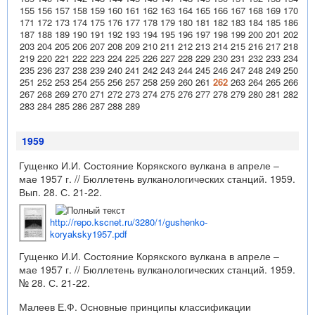
155
156
157
158
159
160
161
162
163
164
165
166
167
168
169
170
171
172
173
174
175
176
177
178
179
180
181
182
183
184
185
186
187
188
189
190
191
192
193
194
195
196
197
198
199
200
201
202
203
204
205
206
207
208
209
210
211
212
213
214
215
216
217
218
219
220
221
222
223
224
225
226
227
228
229
230
231
232
233
234
235
236
237
238
239
240
241
242
243
244
245
246
247
248
249
250
251
252
253
254
255
256
257
258
259
260
261
262
263
264
265
266
267
268
269
270
271
272
273
274
275
276
277
278
279
280
281
282
283
284
285
286
287
288
289
1959
Гущенко И.И. Состояние Корякского вулкана в апреле –
мае 1957 г. // Бюллетень вулканологических станций. 1959.
Вып. 28. С. 21-22.
http://repo.kscnet.ru/3280/1/gushenko-
koryaksky1957.pdf
Гущенко И.И. Состояние Корякского вулкана в апреле –
мае 1957 г. // Бюллетень вулканологических станций. 1959.
№ 28. С. 21-22.
Малеев Е.Ф. Основные принципы классификации