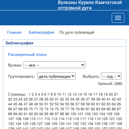
Вулканы Курило-Камчатской
островной дуги
Toggl
Главная
Библиография
По дате публикаций
Библиография
Расширенный поиск
Вулкан:
Группировать:
Выбрать:
Записей: 2885
Страницы:
1
2
3
4
5
6
7
8
9
10
11
12
13
14
15
16
17
18
19
20
21
22
23
24
25
26
27
28
29
30
31
32
33
34
35
36
37
38
39
40
41
42
43
44
45
46
47
48
49
50
51
52
53
54
55
56
57
58
59
60
61
62
63
64
65
66
67
68
69
70
71
72
73
74
75
76
77
78
79
80
81
82
83
84
85
86
87
88
89
90
91
92
93
94
95
96
97
98
99
100
101
102
103
104
105
106
107
108
109
110
111
112
113
114
115
116
117
118
119
120
121
122
123
124
125
126
127
128
129
130
131
132
133
134
135
136
137
138
139
140
141
142
143
144
145
146
147
148
149
150
151
152
153
154