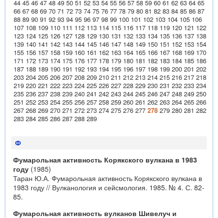
44
45
46
47
48
49
50
51
52
53
54
55
56
57
58
59
60
61
62
63
64
65
66
67
68
69
70
71
72
73
74
75
76
77
78
79
80
81
82
83
84
85
86
87
88
89
90
91
92
93
94
95
96
97
98
99
100
101
102
103
104
105
106
107
108
109
110
111
112
113
114
115
116
117
118
119
120
121
122
123
124
125
126
127
128
129
130
131
132
133
134
135
136
137
138
139
140
141
142
143
144
145
146
147
148
149
150
151
152
153
154
155
156
157
158
159
160
161
162
163
164
165
166
167
168
169
170
171
172
173
174
175
176
177
178
179
180
181
182
183
184
185
186
187
188
189
190
191
192
193
194
195
196
197
198
199
200
201
202
203
204
205
206
207
208
209
210
211
212
213
214
215
216
217
218
219
220
221
222
223
224
225
226
227
228
229
230
231
232
233
234
235
236
237
238
239
240
241
242
243
244
245
246
247
248
249
250
251
252
253
254
255
256
257
258
259
260
261
262
263
264
265
266
267
268
269
270
271
272
273
274
275
276
277
278
279
280
281
282
283
284
285
286
287
288
289
Ф
Фумарольная активность Корякского вулкана в 1983
году
(1985)
Таран Ю.А. Фумарольная активность Корякского вулкана в
1983 году // Вулканология и сейсмология. 1985. № 4. С. 82-
85.
Фумарольная активность вулканов Шивелуч и