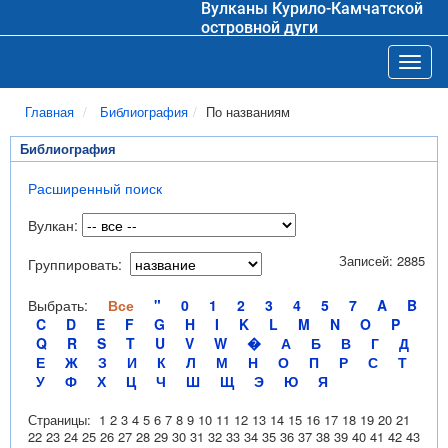
Вулканы Курило-Камчатской
островной дуги
Toggl
Главная
Библиография
По названиям
Библиография
Расширенный поиск
Вулкан:
Записей: 2885
Группировать:
Выбрать:
Все
"
0
1
2
3
4
5
7
A
B
C
D
E
F
G
H
I
K
L
M
N
O
P
Q
R
S
T
U
V
W
�
А
Б
В
Г
Д
Е
Ж
З
И
К
Л
М
Н
О
П
Р
С
Т
У
Ф
Х
Ц
Ч
Ш
Щ
Э
Ю
Я
Страницы:
1
2
3
4
5
6
7
8
9
10
11
12
13
14
15
16
17
18
19
20
21
22
23
24
25
26
27
28
29
30
31
32
33
34
35
36
37
38
39
40
41
42
43