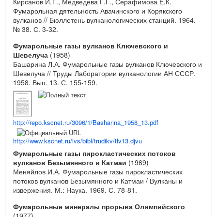
Кирсанов И.Т., Медведева Г.Г., Серафимова Е.К.
Фумарольная дятельность Авачинского и Корякского
вулканов // Бюллетень вулканологических станций. 1964.
№ 38. С. 3-32.
Фумарольные газы вулканов Ключевского и
Шевелуча
(1958)
Башарина Л.А. Фумарольные газы вулканов Ключевского и
Шевелуча // Труды Лаборатории вулканологии АН СССР.
1958. Вып. 13. С. 155-159.
http://repo.kscnet.ru/3096/1/Basharina_1958_13.pdf
http://www.kscnet.ru/ivs/bibl/trudikv/tlv13.djvu
Фумарольные газы пирокластических потоков
вулканов Безымянного и Катмаи
(1969)
Меняйлов И.А. Фумарольные газы пирокластических
потоков вулканов Безымянного и Катмаи / Вулканы и
извержения. М.: Наука. 1969. С. 78-81.
Фумарольные минералы прорыва Олимпийского
(1977)