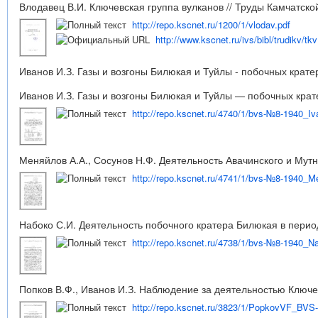
Влодавец В.И. Ключевская группа вулканов // Труды Камчатской
http://repo.kscnet.ru/1200/1/vlodav.pdf
http://www.kscnet.ru/ivs/bibl/trudikv/tk
Иванов И.З. Газы и возгоны Билюкая и Туйлы - побочных кратер
Иванов И.З. Газы и возгоны Билюкая и Туйлы — побочных крате
http://repo.kscnet.ru/4740/1/bvs-№8-1940_Iv
Меняйлов А.А., Сосунов Н.Ф. Деятельность Авачинского и Мутно
http://repo.kscnet.ru/4741/1/bvs-№8-1940_M
Набоко С.И. Деятельность побочного кратера Билюкая в период 
http://repo.kscnet.ru/4738/1/bvs-№8-1940_N
Попков В.Ф., Иванов И.З. Наблюдение за деятельностью Ключевс
http://repo.kscnet.ru/3823/1/PopkovVF_BVS-