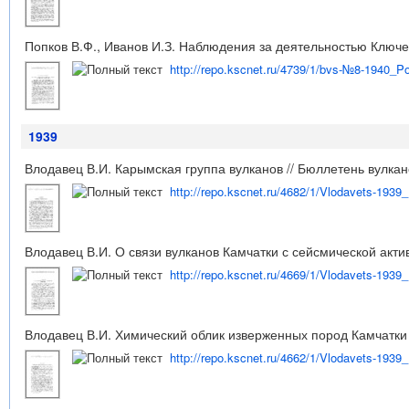
Попков В.Ф., Иванов И.З. Наблюдения за деятельностью Ключевс
http://repo.kscnet.ru/4739/1/bvs-№8-1940_P
1939
Влодавец В.И. Карымская группа вулканов // Бюллетень вулкано
http://repo.kscnet.ru/4682/1/Vlodavets-193
Влодавец В.И. О связи вулканов Камчатки с сейсмической актив
http://repo.kscnet.ru/4669/1/Vlodavets-193
Влодавец В.И. Химический облик изверженных пород Камчатки /
http://repo.kscnet.ru/4662/1/Vlodavets-193