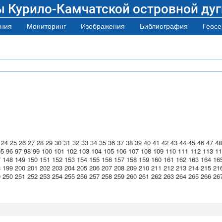
ы Курило-Камчатской островной дуг
ния
Мониторинг
Изображения
Библиография
Геосе
24
25
26
27
28
29
30
31
32
33
34
35
36
37
38
39
40
41
42
43
44
45
46
47
48
95
96
97
98
99
100
101
102
103
104
105
106
107
108
109
110
111
112
113
11
7
148
149
150
151
152
153
154
155
156
157
158
159
160
161
162
163
164
16
8
199
200
201
202
203
204
205
206
207
208
209
210
211
212
213
214
215
21
9
250
251
252
253
254
255
256
257
258
259
260
261
262
263
264
265
266
26