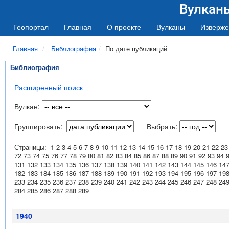
Вулкан
Геопортал
Главная
О проекте
Вулканы
Изверже
Главная
Библиография
По дате публикаций
Библиография
Расширенный поиск
Вулкан:
Группировать:
Выбрать:
Страницы:
1
2
3
4
5
6
7
8
9
10
11
12
13
14
15
16
17
18
19
20
21
22
23
72
73
74
75
76
77
78
79
80
81
82
83
84
85
86
87
88
89
90
91
92
93
94
131
132
133
134
135
136
137
138
139
140
141
142
143
144
145
146
14
182
183
184
185
186
187
188
189
190
191
192
193
194
195
196
197
19
233
234
235
236
237
238
239
240
241
242
243
244
245
246
247
248
24
284
285
286
287
288
289
1940