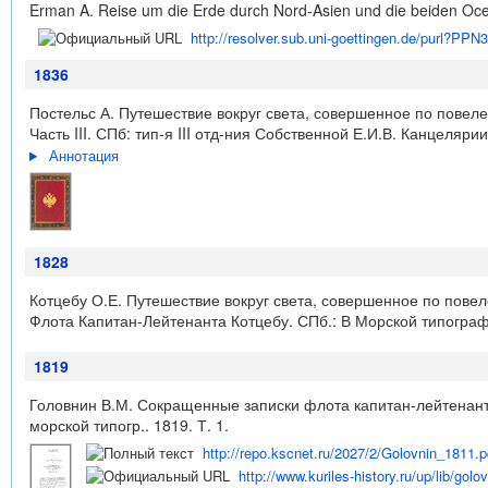
Erman A. Reise um die Erde durch Nord-Asien und die beiden Ocea
http://resolver.sub.uni-goettingen.de/purl?PP
1836
Постельс А. Путешествие вокруг света, совершенное по пове
Часть III. СПб: тип-я III отд-ния Собственной Е.И.В. Канцелярии
Аннотация
1828
Котцебу О.Е. Путешествие вокруг света, совершенное по пове
Флота Капитан-Лейтенанта Котцебу. СПб.: В Морской типографи
1819
Головнин В.М. Сокращенные записки флота капитан-лейтенанта 
морской типогр.. 1819. Т. 1.
http://repo.kscnet.ru/2027/2/Golovnin_1811.p
http://www.kuriles-history.ru/up/lib/golo