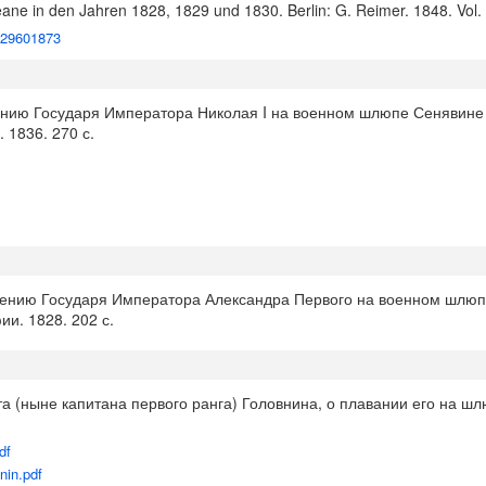
ne in den Jahren 1828, 1829 und 1830. Berlin: G. Reimer. 1848. Vol. 
N329601873
лению Государя Императора Николая I на военном шлюпе Сенявине 
. 1836. 270 с.
лению Государя Императора Александра Первого на военном шлюпе 
и. 1828. 202 с.
(ныне капитана первого ранга) Головнина, о плавании его на шлюн
df
vnin.pdf