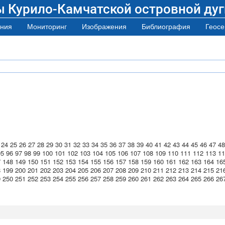
ы Курило-Камчатской островной дуг
ния
Мониторинг
Изображения
Библиография
Геосе
24
25
26
27
28
29
30
31
32
33
34
35
36
37
38
39
40
41
42
43
44
45
46
47
48
95
96
97
98
99
100
101
102
103
104
105
106
107
108
109
110
111
112
113
11
7
148
149
150
151
152
153
154
155
156
157
158
159
160
161
162
163
164
16
8
199
200
201
202
203
204
205
206
207
208
209
210
211
212
213
214
215
21
9
250
251
252
253
254
255
256
257
258
259
260
261
262
263
264
265
266
26