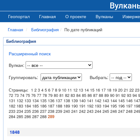
Вулкан
Геопортал
Главная
О проекте
Вулканы
Изверже
Главная
Библиография
По дате публикаций
Библиография
Расширенный поиск
Вулкан:
Группировать:
Выбрать:
Страницы:
1
2
3
4
5
6
7
8
9
10
11
12
13
14
15
16
17
18
19
20
21
22
23
72
73
74
75
76
77
78
79
80
81
82
83
84
85
86
87
88
89
90
91
92
93
94
131
132
133
134
135
136
137
138
139
140
141
142
143
144
145
146
14
182
183
184
185
186
187
188
189
190
191
192
193
194
195
196
197
19
233
234
235
236
237
238
239
240
241
242
243
244
245
246
247
248
24
284
285
286
287
288
289
1848