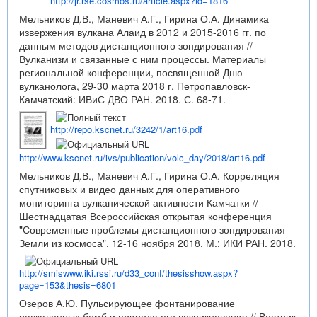
http://jr.rse.cosmos.ru/article.aspx?id=1816
Мельников Д.В., Маневич А.Г., Гирина О.А. Динамика
извержения вулкана Алаид в 2012 и 2015-2016 гг. по
данным методов дистанционного зондирования //
Вулканизм и связанные с ним процессы. Материалы
региональной конференции, посвященной Дню
вулканолога, 29-30 марта 2018 г. Петропавловск-
Камчатский: ИВиС ДВО РАН. 2018. С. 68-71.
http://repo.kscnet.ru/3242/1/art16.pdf
http://www.kscnet.ru/ivs/publication/volc_day/2018/art16.pdf
Мельников Д.В., Маневич А.Г., Гирина О.А. Корреляция
спутниковых и видео данных для оперативного
мониторинга вулканической активности Камчатки //
Шестнадцатая Всероссийская открытая конференция
"Современные проблемы дистанционного зондирования
Земли из космоса". 12-16 ноября 2018. М.: ИКИ РАН. 2018.
http://smiswww.iki.rssi.ru/d33_conf/thesisshow.aspx?
page=153&thesis=6801
Озеров А.Ю. Пульсирующее фонтанирование
раскаленных бомб и природа его возникновения // Вестник