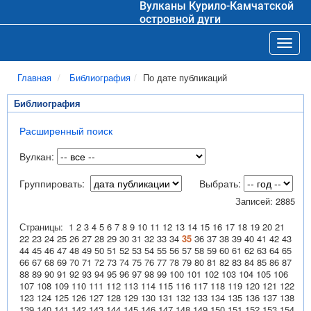
Вулканы Курило-Камчатской
островной дуги
Toggl
Главная
Библиография
По дате публикаций
Библиография
Расширенный поиск
Вулкан:
Группировать:
Выбрать:
Записей: 2885
Страницы:
1
2
3
4
5
6
7
8
9
10
11
12
13
14
15
16
17
18
19
20
21
22
23
24
25
26
27
28
29
30
31
32
33
34
35
36
37
38
39
40
41
42
43
44
45
46
47
48
49
50
51
52
53
54
55
56
57
58
59
60
61
62
63
64
65
66
67
68
69
70
71
72
73
74
75
76
77
78
79
80
81
82
83
84
85
86
87
88
89
90
91
92
93
94
95
96
97
98
99
100
101
102
103
104
105
106
107
108
109
110
111
112
113
114
115
116
117
118
119
120
121
122
123
124
125
126
127
128
129
130
131
132
133
134
135
136
137
138
139
140
141
142
143
144
145
146
147
148
149
150
151
152
153
154