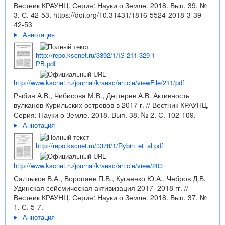
Вестник КРАУНЦ. Серия: Науки о Земле. 2018. Вып. 39. №
3. С. 42-53.
https://doi.org/10.31431/1816-5524-2018-3-39-
42-53
Аннотация
http://repo.kscnet.ru/3392/1/IS-211-329-1-
PB.pdf
http://www.kscnet.ru/journal/kraesc/article/viewFile/211/pdf
Рыбин А.В., Чибисова М.В., Дегтерев А.В. Активность
вулканов Курильских островов в 2017 г. // Вестник КРАУНЦ.
Серия: Науки о Земле. 2018. Вып. 38. № 2. С. 102-109.
Аннотация
http://repo.kscnet.ru/3378/1/Rybin_et_al.pdf
http://www.kscnet.ru/journal/kraesc/article/view/203
Салтыков В.А., Воропаев П.В., Кугаенко Ю.А., Чебров Д.В.
Удинская сейсмическая активизация 2017–2018 гг. //
Вестник КРАУНЦ. Серия: Науки о Земле. 2018. Вып. 37. №
1. С. 5-7.
Аннотация