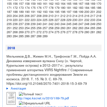
155
156
157
158
159
160
161
162
163
164
165
166
167
168
169
170
171
172
173
174
175
176
177
178
179
180
181
182
183
184
185
186
187
188
189
190
191
192
193
194
195
196
197
198
199
200
201
202
203
204
205
206
207
208
209
210
211
212
213
214
215
216
217
218
219
220
221
222
223
224
225
226
227
228
229
230
231
232
233
234
235
236
237
238
239
240
241
242
243
244
245
246
247
248
249
250
251
252
253
254
255
256
257
258
259
260
261
262
263
264
265
266
267
268
269
270
271
272
273
274
275
276
277
278
279
280
281
282
283
284
285
286
287
288
289
2018
Мельников Д.В., Жижин М.Н., Трифонов Г.М., Пойда А.А.
Динамика извержения вулкана Сноу (о. Чирпой,
Курильские острова) в 2012–2017 гг.: результаты
применения алгоритма VIIRS Nightfire // Современные
проблемы дистанционного зондирования Земли из
космоса. 2018. Т. 15. № 3. С. 69-79.
https://doi.org/10.21046/2070-7401-2018-15-3-69-79
Аннотация
http://repo.kscnet.ru/3310/1/69-79.pdf