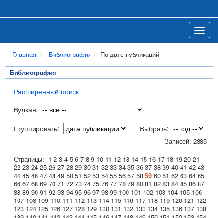
Вулканы Курило-Камчатской
островной дуги
Toggl
Главная
Библиография
По дате публикаций
Библиография
Расширенный поиск
Вулкан:
Группировать:
Выбрать:
Записей: 2885
Страницы:
1
2
3
4
5
6
7
8
9
10
11
12
13
14
15
16
17
18
19
20
21
22
23
24
25
26
27
28
29
30
31
32
33
34
35
36
37
38
39
40
41
42
43
44
45
46
47
48
49
50
51
52
53
54
55
56
57
58
59
60
61
62
63
64
65
66
67
68
69
70
71
72
73
74
75
76
77
78
79
80
81
82
83
84
85
86
87
88
89
90
91
92
93
94
95
96
97
98
99
100
101
102
103
104
105
106
107
108
109
110
111
112
113
114
115
116
117
118
119
120
121
122
123
124
125
126
127
128
129
130
131
132
133
134
135
136
137
138
139
140
141
142
143
144
145
146
147
148
149
150
151
152
153
154