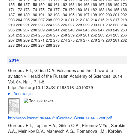
155
156
157
158
159
160
161
162
163
164
165
166
167
168
169
170
171
172
173
174
175
176
177
178
179
180
181
182
183
184
185
186
187
188
189
190
191
192
193
194
195
196
197
198
199
200
201
202
203
204
205
206
207
208
209
210
211
212
213
214
215
216
217
218
219
220
221
222
223
224
225
226
227
228
229
230
231
232
233
234
235
236
237
238
239
240
241
242
243
244
245
246
247
248
249
250
251
252
253
254
255
256
257
258
259
260
261
262
263
264
265
266
267
268
269
270
271
272
273
274
275
276
277
278
279
280
281
282
283
284
285
286
287
288
289
2014
Gordeev E.I., Girina O.A. Volcanoes and their hazard to
aviation // Herald of the Russian Academy of Sciences. 2014.
Vol. 84. № 1. P. 1-8.
https://doi.org/10.1134/S1019331614010079
Аннотация
http://repo.kscnet.ru/1443/1/Gordeev_Girina_2014_kvert.pdf
Gordeev E.I., Lupian E.A., Girina O.A., Efremov V.Yu., Sorokin
A.A., Melnikov D.V., Manevich A.G., Romanova I.M., Korolev