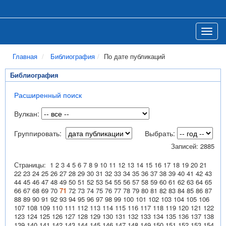
Вулканы Курило-Камчатской
островной дуги
Toggl
Главная
Библиография
По дате публикаций
Библиография
Расширенный поиск
Вулкан:
Группировать:
Выбрать:
Записей: 2885
Страницы:
1
2
3
4
5
6
7
8
9
10
11
12
13
14
15
16
17
18
19
20
21
22
23
24
25
26
27
28
29
30
31
32
33
34
35
36
37
38
39
40
41
42
43
44
45
46
47
48
49
50
51
52
53
54
55
56
57
58
59
60
61
62
63
64
65
66
67
68
69
70
71
72
73
74
75
76
77
78
79
80
81
82
83
84
85
86
87
88
89
90
91
92
93
94
95
96
97
98
99
100
101
102
103
104
105
106
107
108
109
110
111
112
113
114
115
116
117
118
119
120
121
122
123
124
125
126
127
128
129
130
131
132
133
134
135
136
137
138
139
140
141
142
143
144
145
146
147
148
149
150
151
152
153
154