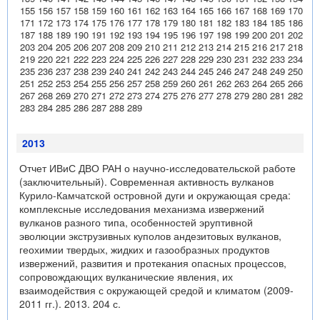
155
156
157
158
159
160
161
162
163
164
165
166
167
168
169
170
171
172
173
174
175
176
177
178
179
180
181
182
183
184
185
186
187
188
189
190
191
192
193
194
195
196
197
198
199
200
201
202
203
204
205
206
207
208
209
210
211
212
213
214
215
216
217
218
219
220
221
222
223
224
225
226
227
228
229
230
231
232
233
234
235
236
237
238
239
240
241
242
243
244
245
246
247
248
249
250
251
252
253
254
255
256
257
258
259
260
261
262
263
264
265
266
267
268
269
270
271
272
273
274
275
276
277
278
279
280
281
282
283
284
285
286
287
288
289
2013
Отчет ИВиС ДВО РАН о научно-исследовательской работе
(заключительный). Современная активность вулканов
Курило-Камчатской островной дуги и окружающая среда:
комплексные исследования механизма извержений
вулканов разного типа, особенностей эруптивной
эволюции экструзивных куполов андезитовых вулканов,
геохимии твердых, жидких и газообразных продуктов
извержений, развития и протекания опасных процессов,
сопровождающих вулканические явления, их
взаимодействия с окружающей средой и климатом (2009-
2011 гг.). 2013. 204 с.