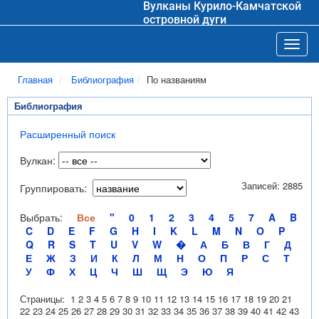
Вулканы Курило-Камчатской
островной дуги
Toggl
Главная
Библиография
По названиям
Библиография
Расширенный поиск
Вулкан:
Записей: 2885
Группировать:
Выбрать:
Все
"
0
1
2
3
4
5
7
A
B
C
D
E
F
G
H
I
K
L
M
N
O
P
Q
R
S
T
U
V
W
�
А
Б
В
Г
Д
Е
Ж
З
И
К
Л
М
Н
О
П
Р
С
Т
У
Ф
Х
Ц
Ч
Ш
Щ
Э
Ю
Я
Страницы:
1
2
3
4
5
6
7
8
9
10
11
12
13
14
15
16
17
18
19
20
21
22
23
24
25
26
27
28
29
30
31
32
33
34
35
36
37
38
39
40
41
42
43