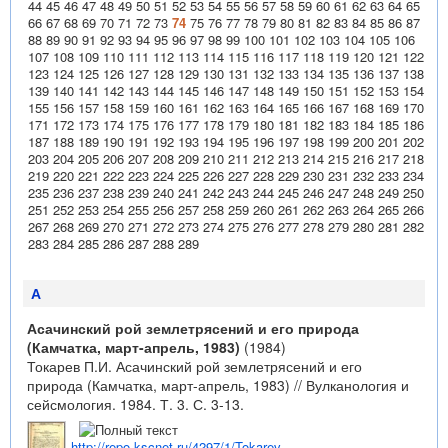
44
45
46
47
48
49
50
51
52
53
54
55
56
57
58
59
60
61
62
63
64
65
66
67
68
69
70
71
72
73
74
75
76
77
78
79
80
81
82
83
84
85
86
87
88
89
90
91
92
93
94
95
96
97
98
99
100
101
102
103
104
105
106
107
108
109
110
111
112
113
114
115
116
117
118
119
120
121
122
123
124
125
126
127
128
129
130
131
132
133
134
135
136
137
138
139
140
141
142
143
144
145
146
147
148
149
150
151
152
153
154
155
156
157
158
159
160
161
162
163
164
165
166
167
168
169
170
171
172
173
174
175
176
177
178
179
180
181
182
183
184
185
186
187
188
189
190
191
192
193
194
195
196
197
198
199
200
201
202
203
204
205
206
207
208
209
210
211
212
213
214
215
216
217
218
219
220
221
222
223
224
225
226
227
228
229
230
231
232
233
234
235
236
237
238
239
240
241
242
243
244
245
246
247
248
249
250
251
252
253
254
255
256
257
258
259
260
261
262
263
264
265
266
267
268
269
270
271
272
273
274
275
276
277
278
279
280
281
282
283
284
285
286
287
288
289
А
Асачинский рой землетрясений и его природа
(Камчатка, март-апрель, 1983)
(1984)
Токарев П.И. Асачинский рой землетрясений и его
природа (Камчатка, март-апрель, 1983) // Вулканология и
сейсмология. 1984. Т. 3. С. 3-13.
http://repo.kscnet.ru/4297/1/Tokarev,