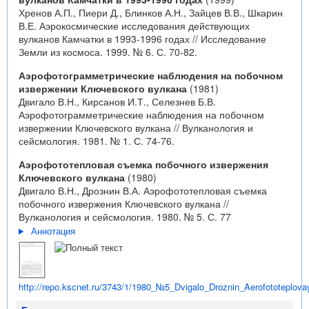
Хренов А.П., Пиери Д., Блинков А.Н., Зайцев В.В., Шкарин
В.Е. Аэрокосмические исследования действующих
вулканов Камчатки в 1993-1996 годах // Исследование
Земли из космоса. 1999. № 6. С. 70-82.
Аэрофотограмметрические наблюдения на побочном
извержении Ключевского вулкана
(1981)
Двигало В.Н., Кирсанов И.Т., Селезнев Б.В.
Аэрофотограмметрические наблюдения на побочном
извержении Ключевского вулкана // Вулканология и
сейсмология. 1981. № 1. С. 74-76.
Аэрофототепловая съемка побочного извержения
Ключевского вулкана
(1980)
Двигало В.Н., Дрознин В.А. Аэрофототепловая съемка
побочного извержения Ключевского вулкана //
Вулканология и сейсмология. 1980. № 5. С. 77
Аннотация
http://repo.kscnet.ru/3743/1/1980_№5_Dvigalo_Droznin_Aerofototeplov