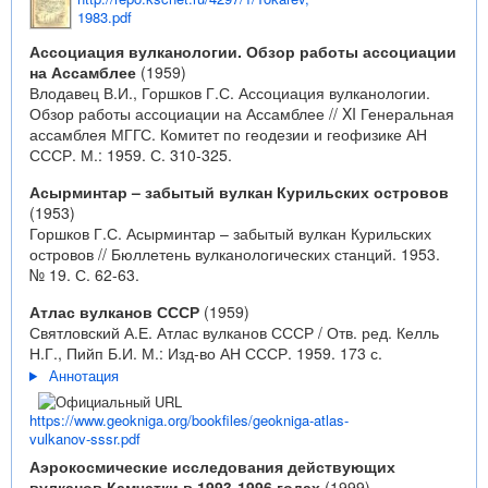
1983.pdf
Ассоциация вулканологии. Обзор работы ассоциации
на Ассамблее
(1959)
Влодавец В.И., Горшков Г.С. Ассоциация вулканологии.
Обзор работы ассоциации на Ассамблее // XI Генеральная
ассамблея МГГС. Комитет по геодезии и геофизике АН
СССР. М.: 1959. С. 310-325.
Асырминтар – забытый вулкан Курильских островов
(1953)
Горшков Г.С. Асырминтар – забытый вулкан Курильских
островов // Бюллетень вулканологических станций. 1953.
№ 19. С. 62-63.
Атлас вулканов СССР
(1959)
Святловский А.Е. Атлас вулканов СССР / Отв. ред. Келль
Н.Г., Пийп Б.И. М.: Изд-во АН СССР. 1959. 173 с.
Аннотация
https://www.geokniga.org/bookfiles/geokniga-atlas-
vulkanov-sssr.pdf
Аэрокосмические исследования действующих
вулканов Камчатки в 1993-1996 годах
(1999)