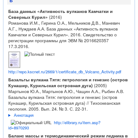
Б
База данных «Активность вулканов Камчатки и
Северных Курил»
(2016)
Романова И.М., Гирина О.А., Мельников Д.В., Маневич
А.Г., Нуждаев А.А. База данных «Активность вулканов
Камчатки и Северных Курил». 2016. Свидетельство о
регистрации программы для ЭВМ №
2016620357
17.3.2016.
http://repo.kscnet.ru/2669/1/certificate_db_Volcano_Activity.pdf
Базальты вулкана Тятя: петрология и генезис (остров
Кунашир, Курильская островная дуга)
(2005)
Мартынов Ю.А., Мартынов А.Ю., Чащин А.А., Рыбин А.В.
Базальты вулкана Тятя: петрология и генезис (остров
Кунашир, Курильская островная дуга) // Тихоокеанская
геология. 2005. Вып. 24. № 3. С. 22-31.
Аннотация
http://elibrary.ru/item.asp?
id=8970293
Баланс массы и термодинамический режим ледника в