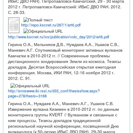
ИВиС ДВО РАН). Петропавловск-Камчатский, 29 - 30 марта
2012 г. Петропавловск-Камчатский: ИВиС ДВО РАН. 2012.
С. 28-33.
http://repo.kscnet.ru/267/1/art6.pdf
http://www.kscnet.ru/ivs/publication/volc_day/2012/art6.pdf
Гирина О.А., Мельников Д.В., Нуждаев А.А., Ушаков С.В.,
Маневич А.Г. Спутниковый мониторинг активных вулканов
Камчатки в 2010-2012 гг. // Современные проблемы
дистанционного зондирования Земли из космоса. Тезисы
докладов. Десятая Всероссийская открытая ежегодная
конференция. Москва, ИКИ РАН, 12-16 ноября 2012 г.
2012. С. 91.
http://smiswww.iki.rssi.ru/d33_conf/thesisshow.aspx?
page=27&thesis=3168
Гирина О.А., Нуждаев А.А., Маневич А.Г., Ушаков С.В.
Извержение вулкана Кизимен в 2010-2012 гг. по данным
мониторинга группы KVERT // Вулканизм и связанные с
ним процессы. Тезисы докладов традиционной
региональной научной конференции, посвященной Дню
вулканолога (к 50-летию ИВиС ДВО РАН), 29-30 марта