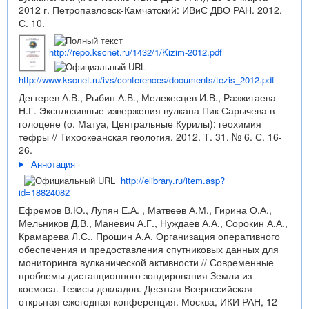
2012 г. Петропавловск-Камчатский: ИВиС ДВО РАН. 2012.
С. 10.
http://repo.kscnet.ru/1432/1/Kizim-2012.pdf
http://www.kscnet.ru/ivs/conferences/documents/tezis_2012.pdf
Дегтерев А.В., Рыбин А.В., Мелекесцев И.В., Разжигаева
Н.Г. Эксплозивные извержения вулкана Пик Сарычева в
голоцене (о. Матуа, Центральные Курилы): геохимия
тефры // Тихоокеанская геология. 2012. Т. 31. № 6. С. 16-
26.
Аннотация
http://elibrary.ru/item.asp?
id=18824082
Ефремов В.Ю., Лупян Е.А. , Матвеев А.М., Гирина О.А.,
Мельников Д.В., Маневич А.Г., Нуждаев А.А., Сорокин А.А.,
Крамарева Л.С., Прошин А.А. Организация оперативного
обеспечения и предоставления спутниковых данных для
мониторинга вулканической активности // Современные
проблемы дистанционного зондирования Земли из
космоса. Тезисы докладов. Десятая Всероссийская
открытая ежегодная конференция. Москва, ИКИ РАН, 12-