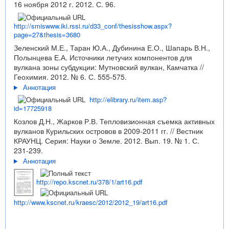
16 ноября 2012 г. 2012. С. 96.
http://smiswww.iki.rssi.ru/d33_conf/thesisshow.aspx?
page=27&thesis=3680
Зеленский М.Е., Таран Ю.А., Дубинина Е.О., Шапарь В.Н.,
Полынцева Е.А. Источники летучих компонентов для
вулкана зоны субдукции: Мутновский вулкан, Камчатка //
Геохимия. 2012. № 6. С. 555-575.
Аннотация
http://elibrary.ru/item.asp?
id=17725918
Козлов Д.Н., Жарков Р.В. Тепловизионная съемка активных
вулканов Курильских островов в 2009-2011 гг. // Вестник
КРАУНЦ. Серия: Науки о Земле. 2012. Вып. 19. № 1. С.
231-239.
Аннотация
http://repo.kscnet.ru/378/1/art16.pdf
http://www.kscnet.ru/kraesc/2012/2012_19/art16.pdf