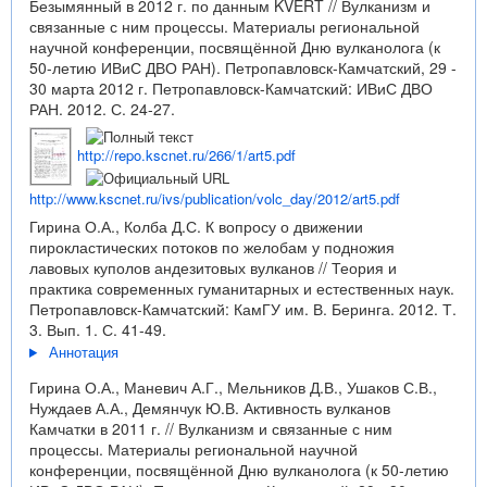
Безымянный в 2012 г. по данным KVERT // Вулканизм и
связанные с ним процессы. Материалы региональной
научной конференции, посвящённой Дню вулканолога (к
50-летию ИВиС ДВО РАН). Петропавловск-Камчатский, 29 -
30 марта 2012 г. Петропавловск-Камчатский: ИВиС ДВО
РАН. 2012. С. 24-27.
http://repo.kscnet.ru/266/1/art5.pdf
http://www.kscnet.ru/ivs/publication/volc_day/2012/art5.pdf
Гирина О.А., Колба Д.С. К вопросу о движении
пирокластических потоков по желобам у подножия
лавовых куполов андезитовых вулканов // Теория и
практика современных гуманитарных и естественных наук.
Петропавловск-Камчатский: КамГУ им. В. Беринга. 2012. Т.
3. Вып. 1. С. 41-49.
Аннотация
Гирина О.А., Маневич А.Г., Мельников Д.В., Ушаков С.В.,
Нуждаев А.А., Демянчук Ю.В. Активность вулканов
Камчатки в 2011 г. // Вулканизм и связанные с ним
процессы. Материалы региональной научной
конференции, посвящённой Дню вулканолога (к 50-летию