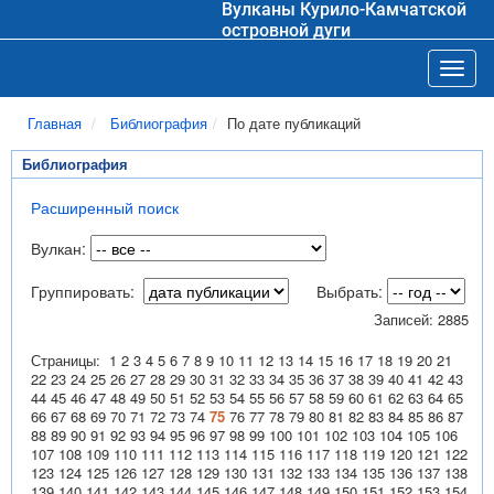
Вулканы Курило-Камчатской
островной дуги
Toggl
Главная
Библиография
По дате публикаций
Библиография
Расширенный поиск
Вулкан:
Группировать:
Выбрать:
Записей: 2885
Страницы:
1
2
3
4
5
6
7
8
9
10
11
12
13
14
15
16
17
18
19
20
21
22
23
24
25
26
27
28
29
30
31
32
33
34
35
36
37
38
39
40
41
42
43
44
45
46
47
48
49
50
51
52
53
54
55
56
57
58
59
60
61
62
63
64
65
66
67
68
69
70
71
72
73
74
75
76
77
78
79
80
81
82
83
84
85
86
87
88
89
90
91
92
93
94
95
96
97
98
99
100
101
102
103
104
105
106
107
108
109
110
111
112
113
114
115
116
117
118
119
120
121
122
123
124
125
126
127
128
129
130
131
132
133
134
135
136
137
138
139
140
141
142
143
144
145
146
147
148
149
150
151
152
153
154