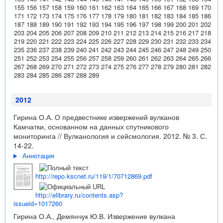
155
156
157
158
159
160
161
162
163
164
165
166
167
168
169
170
171
172
173
174
175
176
177
178
179
180
181
182
183
184
185
186
187
188
189
190
191
192
193
194
195
196
197
198
199
200
201
202
203
204
205
206
207
208
209
210
211
212
213
214
215
216
217
218
219
220
221
222
223
224
225
226
227
228
229
230
231
232
233
234
235
236
237
238
239
240
241
242
243
244
245
246
247
248
249
250
251
252
253
254
255
256
257
258
259
260
261
262
263
264
265
266
267
268
269
270
271
272
273
274
275
276
277
278
279
280
281
282
283
284
285
286
287
288
289
2012
Гирина О.А. О предвестнике извержений вулканов
Камчатки, основанном на данных спутникового
мониторинга // Вулканология и сейсмология. 2012. № 3. С.
14-22.
Аннотация
http://repo.kscnet.ru/119/1/70712869.pdf
http://elibrary.ru/contents.asp?
issueid=1017260
Гирина О.А., Демянчук Ю.В. Извержение вулкана