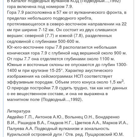
В Каталог подводных вулканов КОД (Подводный...,1992)
гора включена под номером 7.9.
Гора 7.9 расположена в 57 км от вулканического фронта, в
пределах небольшого подводного хребта,
протягивающегося в северо-восточном направлении на 22
км при ширине 7-12 км. Он состоит из двух слившихся
вершин: северной (7.7) и южной (7.8), разделенных
седловиной с глубинами 500-600 м.
Юг-юго-восточнее горы 7.8 располагается небольшая
коническая гора 7.9 с глубиной над вершиной около 900 м.
От горы 7.7 она отделяется глубинами около 1100 м.
Южные и восточные склоны ее опускаются до глубин 1300-
1400 м при крутизне 15-25°. Характер акустического
изображения на сейсмограммах НСП соответствует
3
эффузивным породам. Объем этого конуса около 1,5 км
.
О природе постройки 7.9 судить трудно, так как нет данных
о ее вещественном составе, и она не выражена в
магнитном поле (Подводный...,1992).
Литература
Авдейко Г.П., Антонов А.Ю., Волынец О.Н., Бондаренко
В.И., Рашидов В.А., Гладков Н.Г., Цветков А.А., Марков И.А.,
Палуева А.А. Подводный вулканизм и зональность
Курильской островной дуги / Отв. ред. Пущаровский Ю.М.