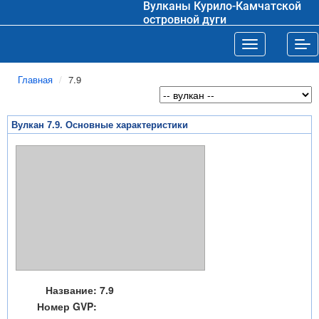
Вулканы Курило-Камчатской
островной дуги
Toggle navigat
Tog
Главная
7.9
Вулкан 7.9. Основные характеристики
Название:
7.9
Номер GVP: