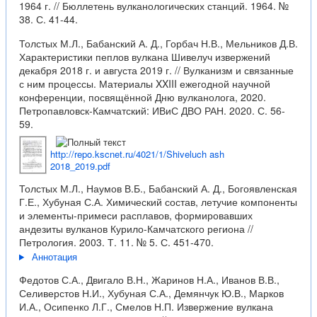
1964 г. // Бюллетень вулканологических станций. 1964. №
38. С. 41-44.
Толстых М.Л., Бабанский А. Д., Горбач Н.В., Мельников Д.В.
Характеристики пеплов вулкана Шивелуч извержений
декабря 2018 г. и августа 2019 г. // Вулканизм и связанные
с ним процессы. Материалы XXIII ежегодной научной
конференции, посвящённой Дню вулканолога, 2020.
Петропавловск-Камчатский: ИВиС ДВО РАН. 2020. С. 56-
59.
http://repo.kscnet.ru/4021/1/Shiveluch ash
2018_2019.pdf
Толстых М.Л., Наумов В.Б., Бабанский А. Д., Богоявленская
Г.Е., Хубуная С.А. Химический состав, летучие компоненты
и элементы-примеси расплавов, формировавших
андезиты вулканов Курило-Камчатского региона //
Петрология. 2003. Т. 11. № 5. С. 451-470.
Аннотация
Федотов С.А., Двигало В.Н., Жаринов Н.А., Иванов В.В.,
Селиверстов Н.И., Хубуная С.А., Демянчук Ю.В., Марков
И.А., Осипенко Л.Г., Смелов Н.П. Извержение вулкана