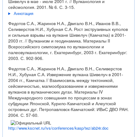
Шивелуч в мае - июле 2001 г. // Вулканология и
сейсмология. 2001. № 6. С. 3-15.
Аннотация
Федотов С.А., Жаринов Н.А., Двигало В.Н., Иванов В.В.,
Селиверстов Н.И., Хубуная С.А. Рост экструзивных куполов
и сильные взрывы на вулкане Шивелуч (Камчатка) в 2001-
2003 гг. // Вулканизм и геодинамика. Материалы II
Всероссийского симпозиума по вулканологии и
палеовулканологии, г. Екатеринбург, 2003 г. Екатеринбург:
2003. С. 902-906.
Федотов С.А., Жаринов Н.А., Двигало В.Н., Селиверстов
Н.И., Хубуная С.А. Извержение вулкана Шивелуч в 2001-
2004 гг., Камчатка // Взаимосвязь между тектоникой,
сейсмичностью, магмообразованием и извержениями
вулканов в вулканических дугах. Материалы IV
Международного совещания по процессам в зонах
субдукции Японской, Курило-Камчатской и Алеутской
островных дуг. Петропавловск-Камчатский: ИВиС ДВО РАН.
2004. С. 57-60.
http://www.kscnet.ru/ivs/conferences/kasp/tez/ab24r.doc