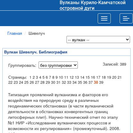
Вулканы Курило-Камчатской
островной дуги
Toggle navigat
Tog
Главная
Шивелуч
Вулкан Шивелуч. Библиография
Записей: 389
Группировать:
Страницы:
1
2
3
4
5
6
7
8
9
10
11
12
13
14
15
16
17
18
19
20
21
22
23
24
25
26
27
28
29
30
31
32
33
34
35
36
37
38
39
Типизация проявлений вулканизма и факторов его
воздействия на природную среду в различных
геодинамических обстановках (в части вулканической
деятельности в обстановках конвергентных границ
литосферных плит). Научно-технический отчет по этапу
№1 НИР «Исследование вулканических процессов и
возможности их регулирования» (промежуточный). 2008.