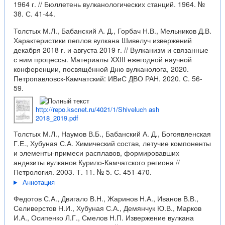
1964 г. // Бюллетень вулканологических станций. 1964. №
38. С. 41-44.
Толстых М.Л., Бабанский А. Д., Горбач Н.В., Мельников Д.В.
Характеристики пеплов вулкана Шивелуч извержений
декабря 2018 г. и августа 2019 г. // Вулканизм и связанные
с ним процессы. Материалы XXIII ежегодной научной
конференции, посвящённой Дню вулканолога, 2020.
Петропавловск-Камчатский: ИВиС ДВО РАН. 2020. С. 56-
59.
http://repo.kscnet.ru/4021/1/Shiveluch ash
2018_2019.pdf
Толстых М.Л., Наумов В.Б., Бабанский А. Д., Богоявленская
Г.Е., Хубуная С.А. Химический состав, летучие компоненты
и элементы-примеси расплавов, формировавших
андезиты вулканов Курило-Камчатского региона //
Петрология. 2003. Т. 11. № 5. С. 451-470.
Аннотация
Федотов С.А., Двигало В.Н., Жаринов Н.А., Иванов В.В.,
Селиверстов Н.И., Хубуная С.А., Демянчук Ю.В., Марков
И.А., Осипенко Л.Г., Смелов Н.П. Извержение вулкана