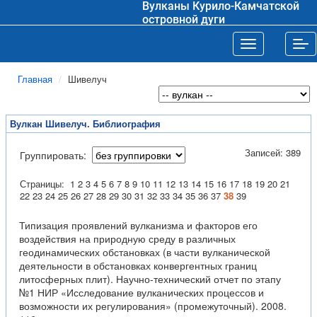
Вулканы Курило-Камчатской
островной дуги
Toggle navigat
Tog
Главная
Шивелуч
Вулкан Шивелуч. Библиография
Записей: 389
Группировать:
Страницы:
1
2
3
4
5
6
7
8
9
10
11
12
13
14
15
16
17
18
19
20
21
22
23
24
25
26
27
28
29
30
31
32
33
34
35
36
37
38
39
Типизация проявлений вулканизма и факторов его
воздействия на природную среду в различных
геодинамических обстановках (в части вулканической
деятельности в обстановках конвергентных границ
литосферных плит). Научно-технический отчет по этапу
№1 НИР «Исследование вулканических процессов и
возможности их регулирования» (промежуточный). 2008.