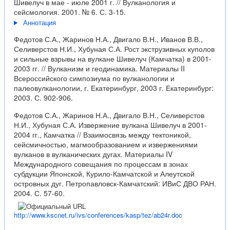
Шивелуч в мае - июле 2001 г. // Вулканология и
сейсмология. 2001. № 6. С. 3-15.
Аннотация
Федотов С.А., Жаринов Н.А., Двигало В.Н., Иванов В.В.,
Селиверстов Н.И., Хубуная С.А. Рост экструзивных куполов
и сильные взрывы на вулкане Шивелуч (Камчатка) в 2001-
2003 гг. // Вулканизм и геодинамика. Материалы II
Всероссийского симпозиума по вулканологии и
палеовулканологии, г. Екатеринбург, 2003 г. Екатеринбург:
2003. С. 902-906.
Федотов С.А., Жаринов Н.А., Двигало В.Н., Селиверстов
Н.И., Хубуная С.А. Извержение вулкана Шивелуч в 2001-
2004 гг., Камчатка // Взаимосвязь между тектоникой,
сейсмичностью, магмообразованием и извержениями
вулканов в вулканических дугах. Материалы IV
Международного совещания по процессам в зонах
субдукции Японской, Курило-Камчатской и Алеутской
островных дуг. Петропавловск-Камчатский: ИВиС ДВО РАН.
2004. С. 57-60.
http://www.kscnet.ru/ivs/conferences/kasp/tez/ab24r.doc