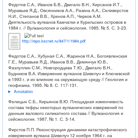
Федотов С.А., Иванов Б.В., Двигало В.Н., Кирсанов И.Т.,
Муравьев Я.Д., Овсянников А.А., Разина А.А., Селиверстов
Н.И., Степанов В.В., Хренов А.П., Чирков А.М.
Деятельность вулканов Камчатки и Курильских островов в
1984 г. // Вулканология и сейсмология. 1985. № 5. С. 3-23.
http://repo.kscnet.ru/847/1/1984.pdf
Федотов С.А., Хубуная С.А., Жаринов Н.А., Богоявленская
Г.Е., Муравьев Я.Д., Иванов В.В., Демянчук Ю.В.,
Фазлуллин С.М., Новгородцева Т.Ю., Двигало В.Н.,
Будников В.А. Извержение вулканов Шивелуч и Ключевской
в 1993 г. и их влияние на окружающую среду // Геология и
геофизика. 1995. № 8. С. 117-131.
Annotation
Фелицын С.Б., Кирьянов В.Ю. Площадная изменчивость
состава тефры некоторых вулканических извержений по
данным валового силикатного состава // Вулканология и
сейсмология. 1987. № 1. С. 3-14.
Фирстов П.П. Реконструкция динамики катастрофического
извержения вулкана Шивелуч 12 ноября 1964 г. на