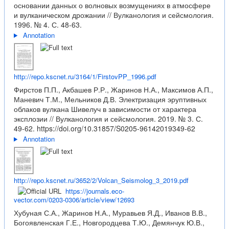
основании данных о волновых возмущениях в атмосфере
и вулканическом дрожании // Вулканология и сейсмология.
1996. № 4. С. 48-63.
Annotation
http://repo.kscnet.ru/3164/1/FirstovPP_1996.pdf
Фирстов П.П., Акбашев Р.Р., Жаринов Н.А., Максимов А.П.,
Маневич Т.М., Мельников Д.В. Электризация эруптивных
облаков вулкана Шивелуч в зависимости от характера
эксплозии // Вулканология и сейсмология. 2019. № 3. С.
49-62.
https://doi.org/10.31857/S0205-96142019349-62
Annotation
http://repo.kscnet.ru/3652/2/Volcan_Seismolog_3_2019.pdf
https://journals.eco-
vector.com/0203-0306/article/view/12693
Хубуная С.А., Жаринов Н.А., Муравьев Я.Д., Иванов В.В.,
Богоявленская Г.Е., Новгородцева Т.Ю., Демянчук Ю.В.,