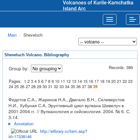
Volcanoes of Kurile-Kamchatka
Island Arc
Toggle navigat
Tog
Main
Sheveluch
Sheveluch Volcano. Bibliography
Records: 389
Group by:
Pages:
1
2
3
4
5
6
7
8
9
10
11
12
13
14
15
16
17
18
19
20
21
22
23
24
25
26
27
28
29
30
31
32
33
34
35
36
37
38
39
Федотов С.А., Жаринов Н.А., Двигало В.Н., Селиверстов
Н.И., Хубуная С.А. Эруптивный цикл вулкана Шивелуч в
2001-2004 гг. // Вулканология и сейсмология. 2004. № 6. С.
3-14.
Annotation
http://elibrary.ru/item.asp?
id=17338146