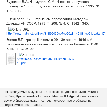
Будников В.А., Фазлуллин С.М. Извержение вулкана
Шивелуч в 1993 г. // Вулканология и сейсмология. 1995. №
1. С. 3-19.
Штейнберг Г.С. О взрывном образовании кальдер //
Доклады АН СССР. 1973. Т. 208. № 6. С. 1342-1345.
http://www.mathnet.ru/links/84ff96430cb7ce50a8f145f884eb94cb/dan374
Энман В.П. Кратер Шивелуча 29—30 апреля 1946 г. //
Бюллетень вулканологической станции на Камчатке. 1948.
Вып. 15. С. 28-29.
http://repo.kscnet.ru/4907/1/Enman_BVS-
15.pdf
Рекомендуемые браузеры для просмотра данного сайта:
Mozilla
Firefox
,
Opera
,
Yandex Browser
,
Microsoft Edge
. Использование
другого браузера может повлечь некорректное отображение
содержимого веб-страниц.