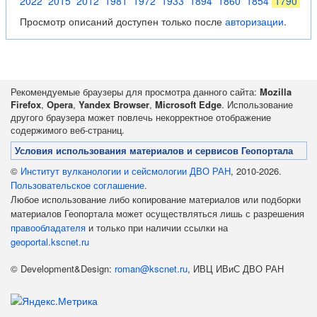
2022
2015
2012
1981
1972
1933
1894
1860
1854
1790
Просмотр описаний доступен только после
авторизации
.
Рекомендуемые браузеры для просмотра данного сайта:
Mozilla
Firefox
,
Opera
,
Yandex Browser
,
Microsoft Edge
. Использование
другого браузера может повлечь некорректное отображение
содержимого веб-страниц.
Условия использования материалов и сервисов Геопортала
©
Институт вулканологии и сейсмологии ДВО РАН
, 2010-2026.
Пользовательское соглашение
.
Любое использование либо копирование материалов или подборки
материалов Геопортала может осуществляться лишь с разрешения
правообладателя
и только при наличии ссылки на
geoportal.kscnet.ru
© Development&Design:
roman@kscnet.ru
, ИВЦ ИВиС ДВО РАН