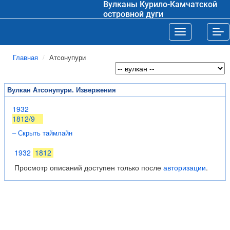
Вулканы Курило-Камчатской
островной дуги
Toggle navigat
Tog
Главная
Атсонупури
Вулкан Атсонупури. Извержения
1932
1812/9
– Скрыть таймлайн
1932
1812
Просмотр описаний доступен только после
авторизации
.