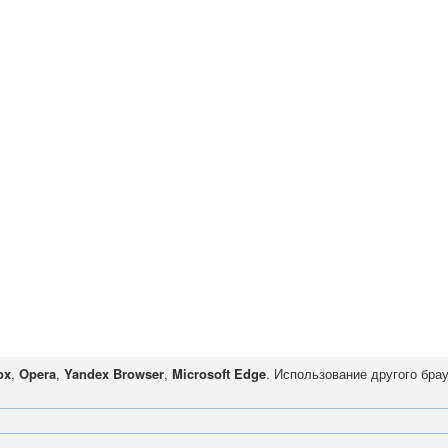
ox
,
Opera
,
Yandex Browser
,
Microsoft Edge
. Использование другого бра