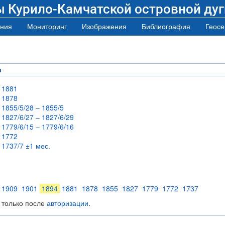
ы Курило-Камчатской островной дуг
ния
Мониторинг
Изображения
Библиография
Геосе
я
1881
1878
1855/5/28 – 1855/5
1827/6/27 – 1827/6/29
1779/6/15 – 1779/6/16
1772
1737/7 ±1 мес.
1909
1901
1894
1881
1878
1855
1827
1779
1772
1737
 только после
авторизации
.