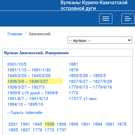
Вулканы Курило-Камчатской
островной дуги
Toggle navigat
Tog
Главная
Авачинский
Вулкан Авачинский. Извержения
2001/10/5
1881
1991/1/13 – 1991/1/30
1878
1945/2/25 – 1945/2/26
1855/5/28 – 1855/5
1938/3/6 – 1938/3/27
1827/6/27 – 1827/6/29
1926/3/27 – 1927/3
1779/6/15 – 1779/6/16
1909/8 ±15 дней – 1909/8
1772
1901/6/7 – 1901/6/13
1737/7 ±1 мес.
1894/10 – 1895/10
– Скрыть таймлайн
2001
1991
1945
1938
1926
1909
1901
1894
1881
1878
1855
1827
1779
1772
1737