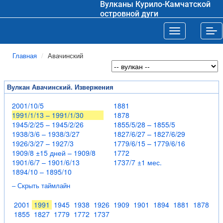
Вулканы Курило-Камчатской
островной дуги
Toggle navigat
Tog
Главная
Авачинский
Вулкан Авачинский. Извержения
2001/10/5
1881
1991/1/13 – 1991/1/30
1878
1945/2/25 – 1945/2/26
1855/5/28 – 1855/5
1938/3/6 – 1938/3/27
1827/6/27 – 1827/6/29
1926/3/27 – 1927/3
1779/6/15 – 1779/6/16
1909/8 ±15 дней – 1909/8
1772
1901/6/7 – 1901/6/13
1737/7 ±1 мес.
1894/10 – 1895/10
– Скрыть таймлайн
2001
1991
1945
1938
1926
1909
1901
1894
1881
1878
1855
1827
1779
1772
1737