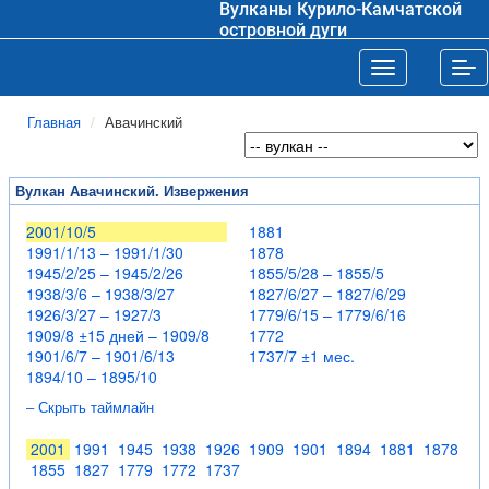
Вулканы Курило-Камчатской
островной дуги
Toggle navigat
Tog
Главная
Авачинский
Вулкан Авачинский. Извержения
2001/10/5
1881
1991/1/13 – 1991/1/30
1878
1945/2/25 – 1945/2/26
1855/5/28 – 1855/5
1938/3/6 – 1938/3/27
1827/6/27 – 1827/6/29
1926/3/27 – 1927/3
1779/6/15 – 1779/6/16
1909/8 ±15 дней – 1909/8
1772
1901/6/7 – 1901/6/13
1737/7 ±1 мес.
1894/10 – 1895/10
– Скрыть таймлайн
2001
1991
1945
1938
1926
1909
1901
1894
1881
1878
1855
1827
1779
1772
1737