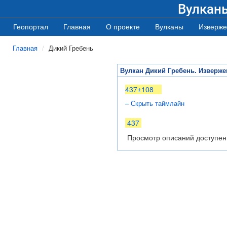
Вулкан
Геопортал
Главная
О проекте
Вулканы
Изверже
Главная
Дикий Гребень
Вулкан Дикий Гребень. Изверже
437±108
– Скрыть таймлайн
437
Просмотр описаний доступен