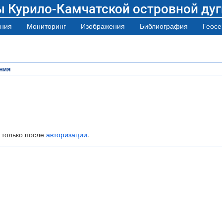
ы Курило-Камчатской островной дуг
ния
Мониторинг
Изображения
Библиография
Геосе
ния
 только после
авторизации
.