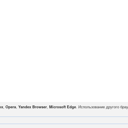
ox
,
Opera
,
Yandex Browser
,
Microsoft Edge
. Использование другого бра