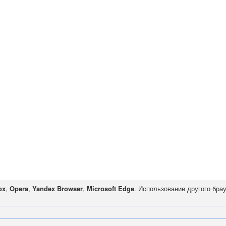
ox
,
Opera
,
Yandex Browser
,
Microsoft Edge
. Использование другого бра