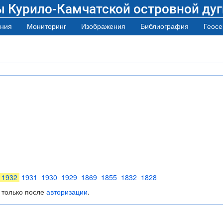
ы Курило-Камчатской островной дуг
ния
Мониторинг
Изображения
Библиография
Геосе
1932
1931
1930
1929
1869
1855
1832
1828
 только после
авторизации
.