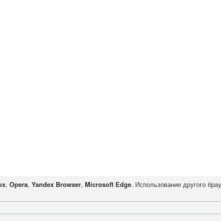
ox
,
Opera
,
Yandex Browser
,
Microsoft Edge
. Использование другого бра