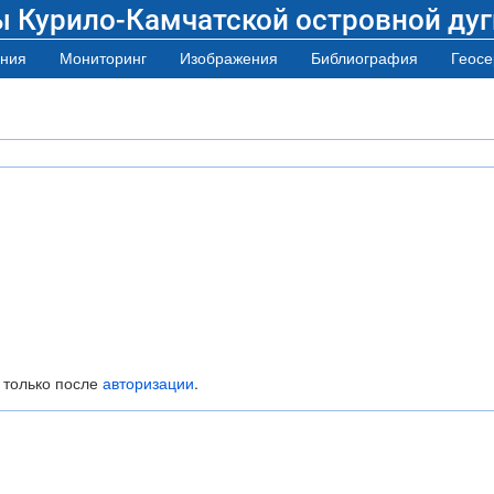
ы Курило-Камчатской островной дуг
ния
Мониторинг
Изображения
Библиография
Геосе
 только после
авторизации
.