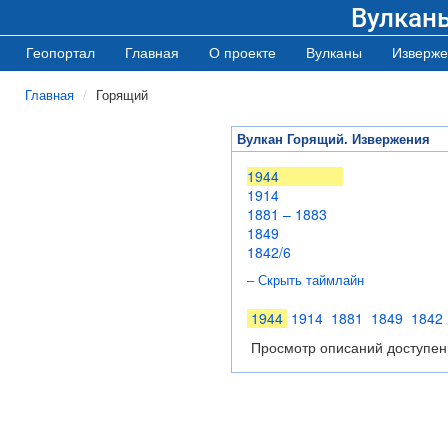
Вулкан
Геопортал
Главная
О проекте
Вулканы
Изверже
Главная
Горящий
Вулкан Горящий. Извержения
1944
1914
1881 – 1883
1849
1842/6
– Скрыть таймлайн
1944
1914
1881
1849
1842
Просмотр описаний доступен