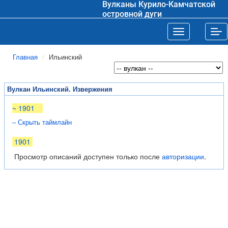
Вулканы Курило-Камчатской
островной дуги
Toggle navigat
Tog
Главная
Ильинский
Вулкан Ильинский. Извержения
~ 1901
– Скрыть таймлайн
1901
Просмотр описаний доступен только после
авторизации
.