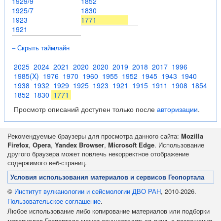
1929/9
1852
1925/7
1830
1923
1771
1921
– Скрыть таймлайн
2025
2024
2021
2020
2020
2019
2018
2017
1996
1985(X)
1976
1970
1960
1955
1952
1945
1943
1940
1938
1932
1929
1925
1923
1921
1915
1911
1908
1854
1852
1830
1771
Просмотр описаний доступен только после
авторизации
.
Рекомендуемые браузеры для просмотра данного сайта:
Mozilla
Firefox
,
Opera
,
Yandex Browser
,
Microsoft Edge
. Использование
другого браузера может повлечь некорректное отображение
содержимого веб-страниц.
Условия использования материалов и сервисов Геопортала
©
Институт вулканологии и сейсмологии ДВО РАН
, 2010-2026.
Пользовательское соглашение
.
Любое использование либо копирование материалов или подборки
материалов Геопортала может осуществляться лишь с разрешения