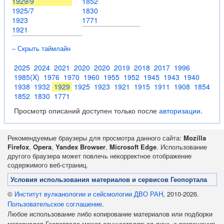
1929/9
1852
1925/7
1830
1923
1771
1921
– Скрыть таймлайн
2025
2024
2021
2020
2020
2019
2018
2017
1996
1985(X)
1976
1970
1960
1955
1952
1945
1943
1940
1938
1932
1929
1925
1923
1921
1915
1911
1908
1854
1852
1830
1771
Просмотр описаний доступен только после
авторизации
.
Рекомендуемые браузеры для просмотра данного сайта:
Mozilla
Firefox
,
Opera
,
Yandex Browser
,
Microsoft Edge
. Использование
другого браузера может повлечь некорректное отображение
содержимого веб-страниц.
Условия использования материалов и сервисов Геопортала
©
Институт вулканологии и сейсмологии ДВО РАН
, 2010-2026.
Пользовательское соглашение
.
Любое использование либо копирование материалов или подборки
материалов Геопортала может осуществляться лишь с разрешения