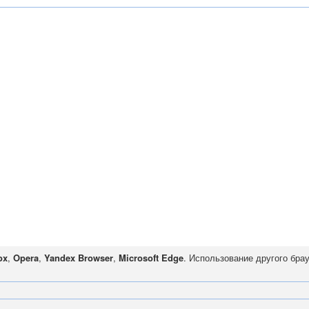
ox
,
Opera
,
Yandex Browser
,
Microsoft Edge
. Использование другого бра