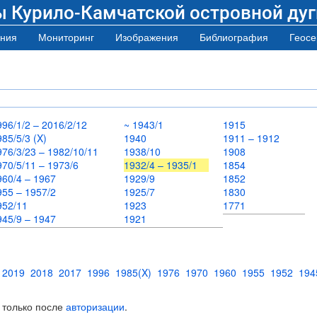
ы Курило-Камчатской островной дуг
ния
Мониторинг
Изображения
Библиография
Геосе
996/1/2 – 2016/2/12
~ 1943/1
1915
985/5/3 (X)
1940
1911 – 1912
976/3/23 – 1982/10/11
1938/10
1908
970/5/11 – 1973/6
1932/4 – 1935/1
1854
960/4 – 1967
1929/9
1852
955 – 1957/2
1925/7
1830
952/11
1923
1771
945/9 – 1947
1921
2019
2018
2017
1996
1985(X)
1976
1970
1960
1955
1952
194
 только после
авторизации
.