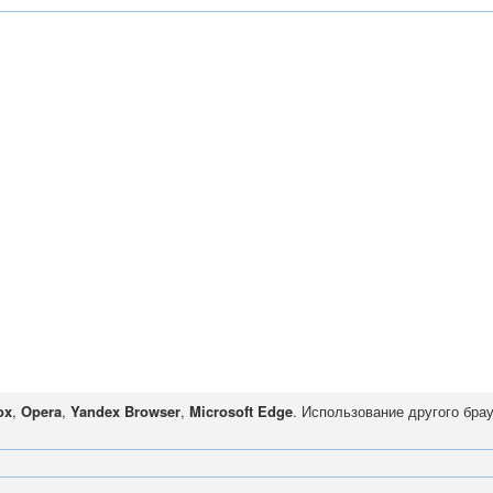
ox
,
Opera
,
Yandex Browser
,
Microsoft Edge
. Использование другого бра