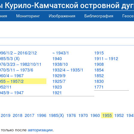
ы Курило-Камчатской островной дуг
ния
Мониторинг
Изображения
Библиография
Геосе
996/1/2 – 2016/2/12
~ 1943/1
1915
985/5/3 (X)
1940
1911 – 1912
976/3/23 – 1982/10/11
1938/10
1908
970/5/11 – 1973/6
1932/4 – 1935/1
1854
960/4 – 1967
1929/9
1852
955 – 1957/2
1925/7
1830
952/11
1923
1771
945/9 – 1947
1921
2019
2018
2017
1996
1985(X)
1976
1970
1960
1955
1952
194
 только после
авторизации
.