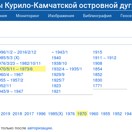
ы Курило-Камчатской островной дуг
ния
Мониторинг
Изображения
Библиография
Геосе
996/1/2 – 2016/2/12
~ 1943/1
1915
985/5/3 (X)
1940
1911 – 1912
976/3/23 – 1982/10/11
1938/10
1908
970/5/11 – 1973/6
1932/4 – 1935/1
1854
960/4 – 1967
1929/9
1852
955 – 1957/2
1925/7
1830
952/11
1923
1771
945/9 – 1947
1921
2019
2018
2017
1996
1985(X)
1976
1970
1960
1955
1952
194
 только после
авторизации
.