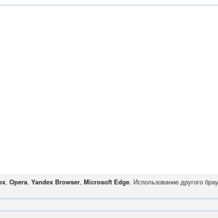
ox
,
Opera
,
Yandex Browser
,
Microsoft Edge
. Использование другого бра