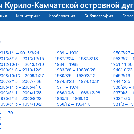
ы Курило-Камчатской островной дуг
ния
Мониторинг
Изображения
Библиография
Геосе
я
2015/1/1 – 2015/3/24
1989 – 1990
1956/7/27 
2013/8/15 – 2013/12/15
1987/2/24 – 1987/3/13
1953/6/7 –
2012/10/14 – 2013/1/10
1984 – 1988
1951/11/20
2009/9/16 – 2010/12/9
1983/3/8 – 1983/6/28
1946/10/23
2008/10/13 – 2009/1/27
1980/3/5 – 1980/3/12
1945/6/19 
2007/2/15 – 2007/7/26
1974/8/23 – 1974/10/31
1944/12/5 
2005/1/15 – 2005/4/10
1971 – 1974
1938/2/6 –
2003/5/11 – 2004/1/28
1966/10/6 – 1966/12/28
1937/4/3 –
1995/3/18 – 2000/9/22
1965/8 – 1966/10
1932/1/25 
1993/3/15 – 1994/10/2
1960/12 – 1964/10
1931/3 – 1
8 – 1791
72
70
67