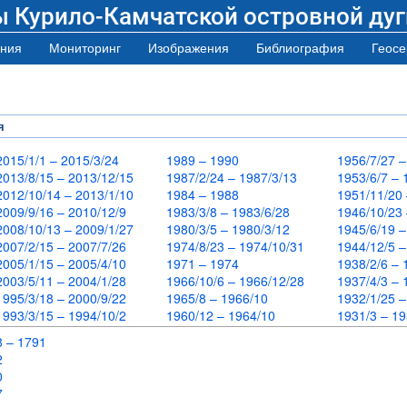
ы Курило-Камчатской островной дуг
ния
Мониторинг
Изображения
Библиография
Геосе
я
2015/1/1 – 2015/3/24
1989 – 1990
1956/7/27 
2013/8/15 – 2013/12/15
1987/2/24 – 1987/3/13
1953/6/7 –
2012/10/14 – 2013/1/10
1984 – 1988
1951/11/20
2009/9/16 – 2010/12/9
1983/3/8 – 1983/6/28
1946/10/23
2008/10/13 – 2009/1/27
1980/3/5 – 1980/3/12
1945/6/19 
2007/2/15 – 2007/7/26
1974/8/23 – 1974/10/31
1944/12/5 
2005/1/15 – 2005/4/10
1971 – 1974
1938/2/6 –
2003/5/11 – 2004/1/28
1966/10/6 – 1966/12/28
1937/4/3 –
1995/3/18 – 2000/9/22
1965/8 – 1966/10
1932/1/25 
1993/3/15 – 1994/10/2
1960/12 – 1964/10
1931/3 – 1
8 – 1791
72
70
67