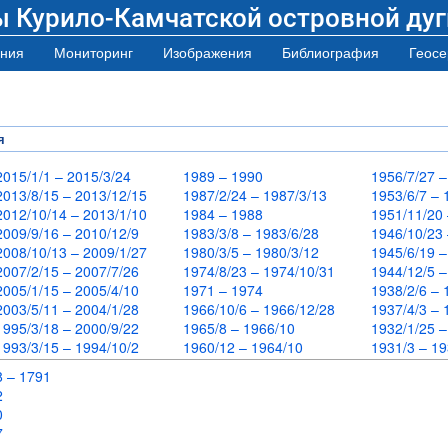
ы Курило-Камчатской островной дуг
ния
Мониторинг
Изображения
Библиография
Геосе
я
2015/1/1 – 2015/3/24
1989 – 1990
1956/7/27 
2013/8/15 – 2013/12/15
1987/2/24 – 1987/3/13
1953/6/7 –
2012/10/14 – 2013/1/10
1984 – 1988
1951/11/20
2009/9/16 – 2010/12/9
1983/3/8 – 1983/6/28
1946/10/23
2008/10/13 – 2009/1/27
1980/3/5 – 1980/3/12
1945/6/19 
2007/2/15 – 2007/7/26
1974/8/23 – 1974/10/31
1944/12/5 
2005/1/15 – 2005/4/10
1971 – 1974
1938/2/6 –
2003/5/11 – 2004/1/28
1966/10/6 – 1966/12/28
1937/4/3 –
1995/3/18 – 2000/9/22
1965/8 – 1966/10
1932/1/25 
1993/3/15 – 1994/10/2
1960/12 – 1964/10
1931/3 – 1
8 – 1791
72
70
67