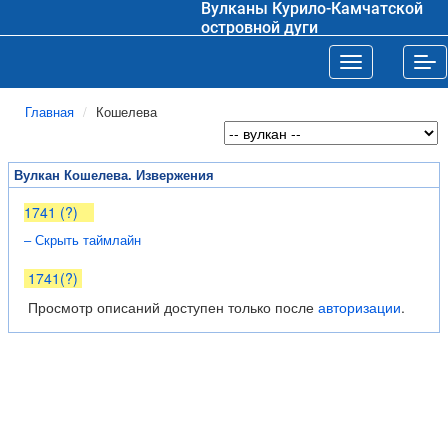
Вулканы Курило-Камчатской
островной дуги
Toggle navigat
Tog
Главная
Кошелева
Вулкан Кошелева. Извержения
1741 (?)
– Скрыть таймлайн
1741(?)
Просмотр описаний доступен только после
авторизации
.