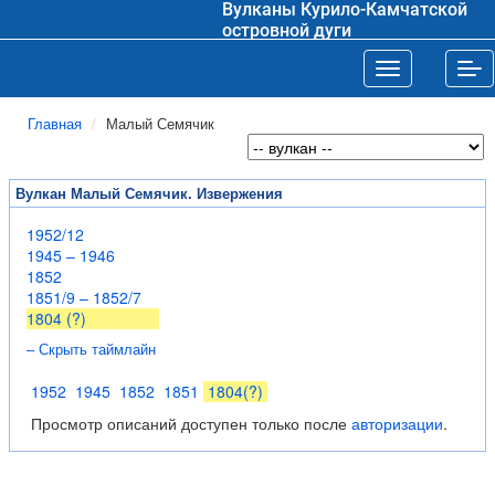
Вулканы Курило-Камчатской
островной дуги
Toggle navigat
Tog
Главная
Малый Семячик
Вулкан Малый Семячик. Извержения
1952/12
1945 – 1946
1852
1851/9 – 1852/7
1804 (?)
– Скрыть таймлайн
1952
1945
1852
1851
1804(?)
Просмотр описаний доступен только после
авторизации
.